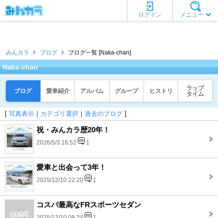
ログイン
メニュー
みんカラ
ブログ
ブログ一覧 [Naka-chan]
Naka-chan
ラップ
ブログ
愛車紹介
アルバム
グループ
ヒストリ
タイム
[
写真表示
｜
カテゴリ選択
｜
過去のブログ
]
祝・みんカラ歴20年！
2026/5/3 16:52
1
愛車と出会って3年！
2025/12/10 22:20
1
コスパ最高なFRスポーツセダン
2025/12/10 09:24
1