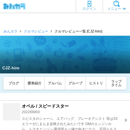
ログイン
メニュー
みんカラ
クルマレビュー
クルマレビュー一覧 [CJZ-hiro]
CJZ-hiro
ラップ
ブログ
愛車紹介
アルバム
グループ
ヒストリ
タイム
オペル / スピードスター
2022/08/03
スピスタのシャーシ、エアバッグ、ブレーキアシスト 等はS3
エリーゼにまんま反映されたみたいです GMのエンジンか
ら トヨタエンジン 吸排気も一緒の向きになり 足回りもス