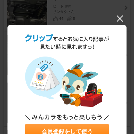
ビート
[PP]
サンタクさん
44
8
キーシリンダースイッチ交換
ビート
[PP]
ｓａｚｉさん
34
6
ライト消し忘れ防止アラーム
ビート
[PP]
ken-z15さん
34
10
会員登録をして使う
リレー３兄弟？の救済