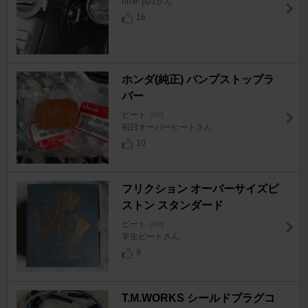
nh＠ pp1さん
16
ホンダ(純正) バンプストップラ
バー
ビート
[PP]
初日オーバーヒートさん
10
フリクション オーバーサイズピ
ストン スタンダード
ビート
[PP]
学生ビートさん
9
T.M.WORKS シールドプラグコ