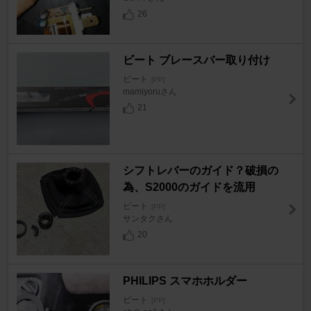
26
ビート ブレースバー取り付け
ビート
[PP]
mamiyoruさん
21
シフトレバーのガイド？破損の
為、S2000のガイドを流用
ビート
[PP]
サンタクさん
20
PHILIPS スマホホルダー
ビート
[PP]