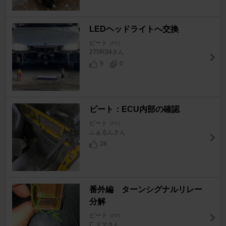
LEDヘッドライトへ交換
ビート
[PP]
275RS4さん
9
0
ビート：ECU内部の確認
ビート
[PP]
ふぁるんさん
28
番外編 ターンシグナルリレー
分解
ビート
[PP]
C.スマさん