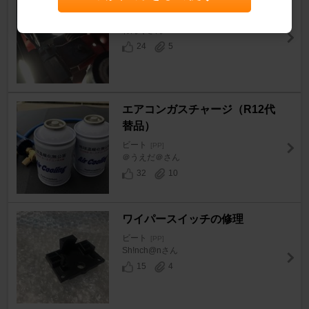
ビート
[PP]
わんくさん
24
5
エアコンガスチャージ（R12代
替品）
ビート
[PP]
＠うえだ＠さん
32
10
ワイパースイッチの修理
ビート
[PP]
Sh!nch@nさん
15
4