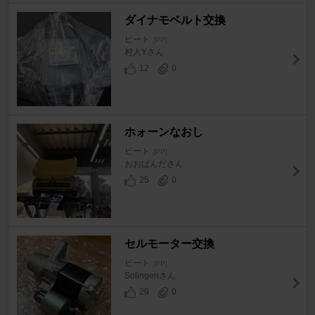
ダイナモベルト交換
ビート
[PP]
村人Yさん
12
0
ホォーンなおし
ビート
[PP]
おおぱんださん
25
0
セルモーター交換
ビート
[PP]
Solingenさん
29
0