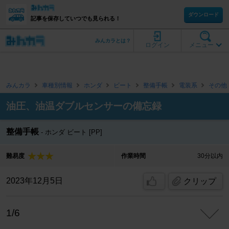
ダウンロード
記事を保存していつでも見られる！
みんカラとは？
ログイン
メニュー
みんカラ
車種別情報
ホンダ
ビート
整備手帳
電装系
その他
油圧、油温ダブルセンサーの備忘録
整備手帳
ホンダ ビート [PP]
難易度
作業時間
30分以内
2023年12月5日
クリップ
1/6