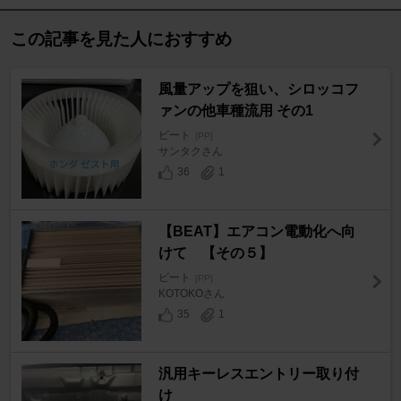
この記事を見た人におすすめ
風量アップを狙い、シロッコフ
ァンの他車種流用 その1
ビート
[PP]
サンタクさん
36
1
【BEAT】エアコン電動化へ向
けて 【その５】
ビート
[PP]
KOTOKOさん
35
1
汎用キーレスエントリー取り付
け