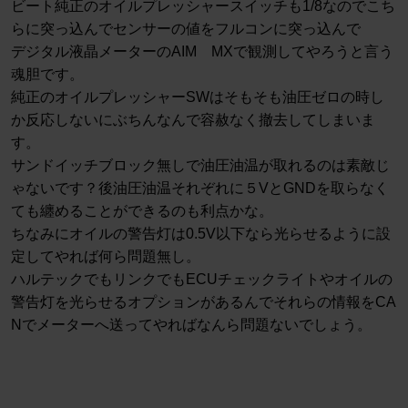
ビート純正のオイルプレッシャースイッチも1/8なのでこち
らに突っ込んでセンサーの値をフルコンに突っ込んで
デジタル液晶メーターのAIM MXで観測してやろうと言う
魂胆です。
純正のオイルプレッシャーSWはそもそも油圧ゼロの時し
か反応しないにぶちんなんで容赦なく撤去してしまいま
す。
サンドイッチブロック無しで油圧油温が取れるのは素敵じ
ゃないです？後油圧油温それぞれに５VとGNDを取らなく
ても纏めることができるのも利点かな。
ちなみにオイルの警告灯は0.5V以下なら光らせるように設
定してやれば何ら問題無し。
ハルテックでもリンクでもECUチェックライトやオイルの
警告灯を光らせるオプションがあるんでそれらの情報をCA
Nでメーターへ送ってやればなんら問題ないでしょう。