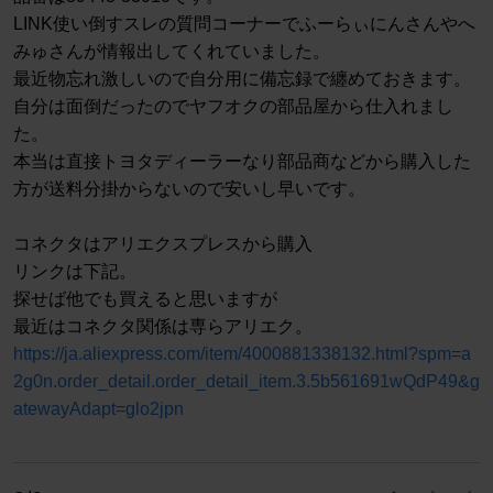
LINK使い倒すスレの質問コーナーでふーらぃにんさんやへ
みゅさんが情報出してくれていました。
最近物忘れ激しいので自分用に備忘録で纏めておきます。
自分は面倒だったのでヤフオクの部品屋から仕入れまし
た。
本当は直接トヨタディーラーなり部品商などから購入した
方が送料分掛からないので安いし早いです。
コネクタはアリエクスプレスから購入
リンクは下記。
探せば他でも買えると思いますが
最近はコネクタ関係は専らアリエク。
https://ja.aliexpress.com/item/4000881338132.html?spm=a
2g0n.order_detail.order_detail_item.3.5b561691wQdP49&g
atewayAdapt=glo2jpn