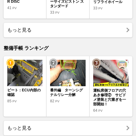
R DISC
ーサイズピストン ス
リフライホイール
タンダード
41
33
PV
PV
33
PV
もっと見る
整備手帳 ランキング
ビート：ECU内部の
番外編 ターンシグ
運転席側フロアの穴
確認
ナルリレー分解
あき修理② サビド
メ塗装と穴塞ぎを一
85
82
PV
PV
部開始！
64
PV
もっと見る