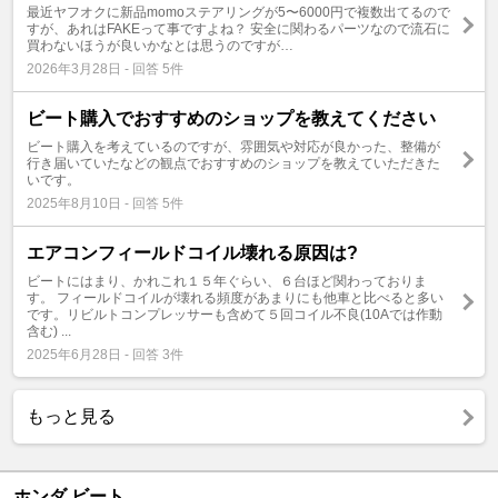
最近ヤフオクに新品momoステアリングが5〜6000円で複数出てるので
すが、あれはFAKEって事ですよね？ 安全に関わるパーツなので流石に
買わないほうが良いかなとは思うのですが…
2026年3月28日 - 回答 5件
ビート購入でおすすめのショップを教えてください
ビート購入を考えているのですが、雰囲気や対応が良かった、整備が
行き届いていたなどの観点でおすすめのショップを教えていただきた
いです。
2025年8月10日 - 回答 5件
エアコンフィールドコイル壊れる原因は?
ビートにはまり、かれこれ１５年ぐらい、６台ほど関わっておりま
す。 フィールドコイルが壊れる頻度があまりにも他車と比べると多い
です。リビルトコンプレッサーも含めて５回コイル不良(10Aでは作動
含む) ...
2025年6月28日 - 回答 3件
もっと見る
ホンダ ビート