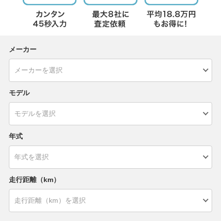
メーカー
モデル
年式
走行距離（km）