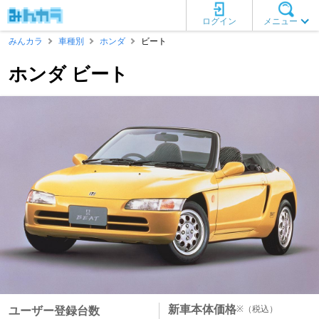
ログイン
メニュー
みんカラ
車種別
ホンダ
ビート
ホンダ ビート
新車本体価格
※
（税込）
ユーザー登録台数