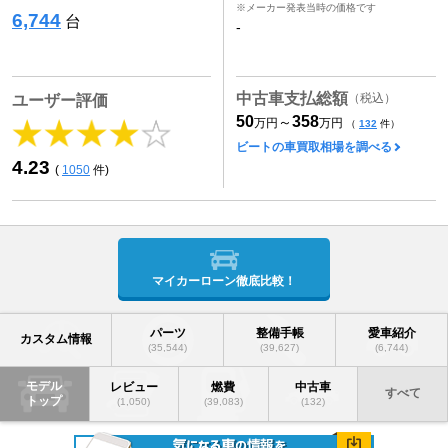
※メーカー発表当時の価格です
6,744
台
-
中古車支払総額
（税込）
ユーザー評価
50
358
～
万円
万円
（
132
件）
ビートの車買取相場を調べる
4.23
(
1050
件)
マイカーローン徹底比較！
パーツ
整備手帳
愛車紹介
カスタム情報
(35,544)
(39,627)
(6,744)
モデル
レビュー
燃費
中古車
すべて
トップ
(1,050)
(39,083)
(132)