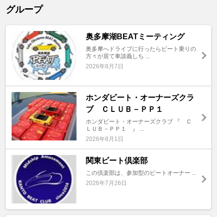
グループ
奥多摩湖BEATミーティング
奥多摩へドライブに行ったらビート乗りの
方々が居て車談義しち ...
2026年8月7日
ホンダビート・オーナーズクラ
ブ ＣＬＵＢ－ＰＰ１
ホンダビート・オーナーズクラブ 『 Ｃ
ＬＵＢ－ＰＰ１ 』 ...
2026年8月1日
関東ビート倶楽部
この倶楽部は、参加型のビートオーナー ...
2026年7月26日