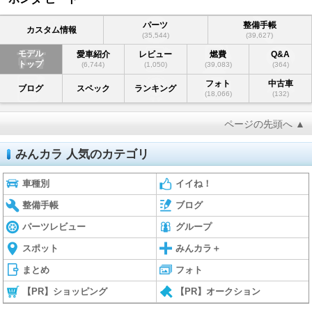
パーツ
整備手帳
カスタム情報
(35,544)
(39,627)
モデル
愛車紹介
レビュー
燃費
Q&A
トップ
(6,744)
(1,050)
(39,083)
(364)
フォト
中古車
ブログ
スペック
ランキング
(18,066)
(132)
ページの先頭へ ▲
みんカラ 人気のカテゴリ
車種別
イイね！
整備手帳
ブログ
パーツレビュー
グループ
スポット
みんカラ＋
まとめ
フォト
【PR】ショッピング
【PR】オークション