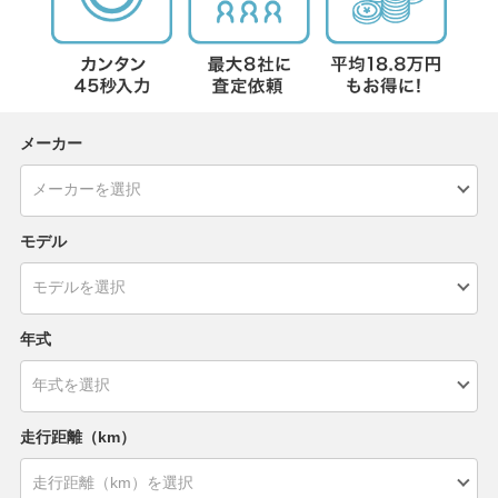
メーカー
モデル
年式
走行距離（km）