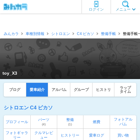
ログイン
メニュー
みんカラ
車種別情報
シトロエン
C4 ピカソ
整備手帳
整備手帳一覧
toy_X3
ラップ
ブログ
愛車紹介
アルバム
グループ
ヒストリ
タイム
シトロエン C4 ピカソ
フォトアル
パーツ
整備
プロフィール
燃費
バム
(4)
(1)
フォトギャラ
クルマレビ
ヒストリー
愛車ログ
買い物
リー
ュー