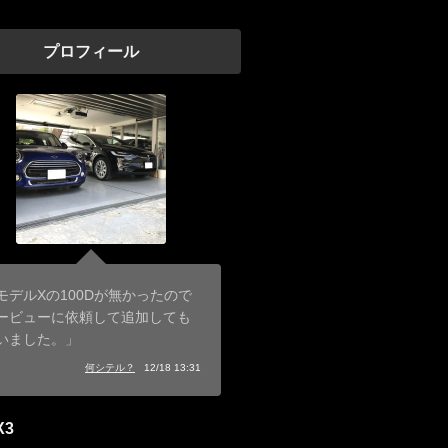
プロフィール
モデルXの100Dが無かったので
ービューに依頼して追加しても
いました。」
何シテル？
12/18 13:31
X3