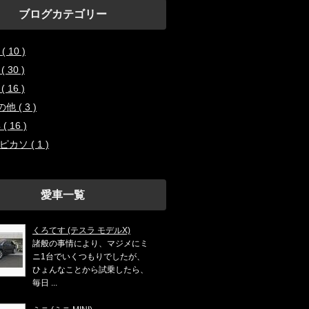
ブログカテゴリー
( 10 )
( 30 )
( 16 )
他 ( 3 )
 ( 16 )
ピカソ ( 1 )
愛車一覧
くろてす (テスラ モデルX)
諸般の事情により、マジメにミ
ニ1台でいくつもりでしたが、
ひょんなことから試乗したら、
毎日 ...