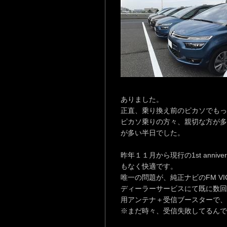
ありました。
正直、乗り換え前のピカソでもっ
ピカソ乗りの方々、親切な方が多
が多い半日でした。
昨年１１月から現行の1st anni
もなく快適です。
唯一の問題が、純正ナビのFM VI
ディーラーサービスにて既に数回
用アンテナ＋受信ブースターで、
※まだ時々、受信失敗してるんで