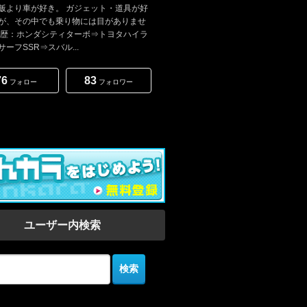
飯より車が好き。 ガジェット・道具が好
が、その中でも乗り物には目がありませ
車歴：ホンダシティターボ⇒トヨタハイラ
ーフSSR⇒スバル...
76
83
フォロー
フォロワー
ユーザー内検索