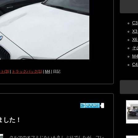
C3 
X3 
X6 
その
M4
C4
ト(3)
|
トラックバック(1)
|
M4
| 日記
ました！
クルマのオフミじたいも久しぶりでしたが、フレ