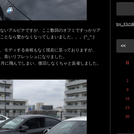
toy_X3
ないアルピナですが、ここ数回のオフミですっかりア
となら驚かなくなってしまいました。。。(^_^;)
<<
、モディする余裕もなく現在に至っておりますが、
、良いリフレッシュになりました。
５月に飛んでしまい、復旧しなくちゃと反省しました。
日
2
9
16
23
30