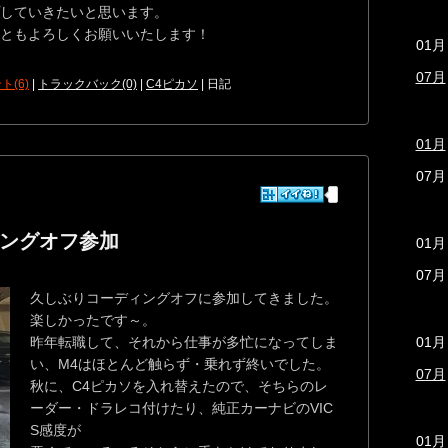
していきたいと思います。
ともよろしくお願いいたします！
01月
07月
ト(6)
|
トラックバック(0)
|
C4ピカソ
| 日記
01月
07月
ディングオフ参加
01月
07月
久しぶりコーディングオフに参加してきました。
楽しかったです～。
昨年転職して、それから仕事が多忙になってしま
01月
い、M4はほとんど触らず・乗れず終いでした。
07月
秋に、C4ピカソを入れ替えたので、そちらのレ
ーダー・ドラレコ付けたり、純正カーナビのVIC
S感度が
01月