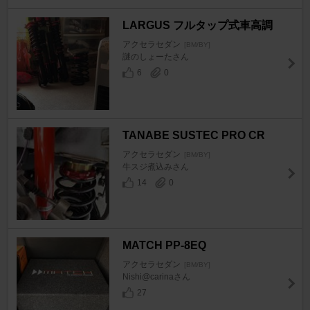
LARGUS フルタップ式車高調
アクセラセダン
[BM/BY]
謎のしょーたさん
6
0
TANABE SUSTEC PRO CR
アクセラセダン
[BM/BY]
牛スジ煮込みさん
14
0
MATCH PP-8EQ
アクセラセダン
[BM/BY]
Nishi@carinaさん
27