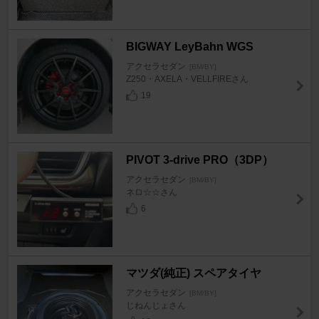
BIGWAY LeyBahn WGS
アクセラセダン
[BM/BY]
Z250・AXELA・VELLFIREさん
19
PIVOT 3-drive PRO（3DP）
アクセラセダン
[BM/BY]
ネロ☆☆さん
6
マツダ(純正) スペアタイヤ
アクセラセダン
[BM/BY]
じねんじょさん