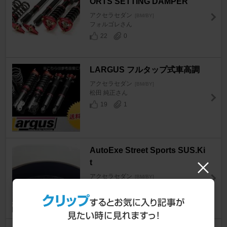
ORTS SETTING DAMPER
アクセラセダン
[BM/BY]
フォルゴレさん
22
0
LARGUS フルタップ式車高調
アクセラセダン
[BM/BY]
松田 純正さん
19
1
AutoExe Street Sports SUS.Ki
t
アクセラセダン
[BM/BY]
リーヘイヘイさん
6
1