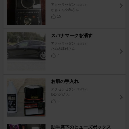
アクセラセダン
[BM/BY]
かぁくん☆8sさん
15
スパナマークを消す
アクセラセダン
[BM/BY]
たぬき課付さん
7
お肌の手入れ
アクセラセダン
[BM/BY]
lotonoriさん
1
助手席下のヒューズボックス