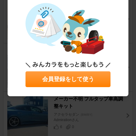
BLITZ DAMPER ZZ-R
アクセラセダン
[BM/BY]
馬のすけさん
12
0
TEIN FLEX Z アクセラ セダン
【BM5FP】
アクセラセダン
[BM/BY]
TEINさん
会員登録をして使う
74
3
メーカー不明 フルタップ車高調
整キット
アクセラセダン
[BM/BY]
Admirationさん
6
0