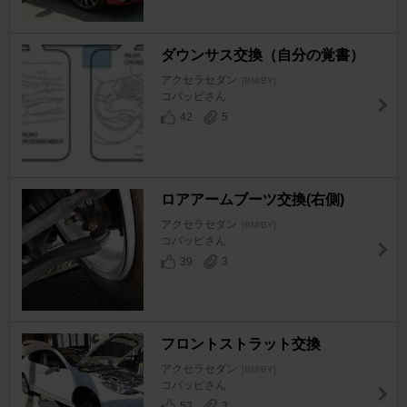
ダウンサス交換（自分の覚書）
アクセラセダン
[BM/BY]
コバッピさん
42
5
ロアアームブーツ交換(右側)
アクセラセダン
[BM/BY]
コバッピさん
39
3
フロントストラット交換
アクセラセダン
[BM/BY]
コバッピさん
53
3