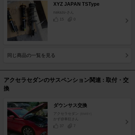
XYZ JAPAN TSType
nakazu-さん
15
0
同じ商品の一覧を見る
アクセラセダンのサスペンション関連 : 取付・交
換
ダウンサス交換
アクセラセダン
[BM/BY]
かず@車狂さん
37
7