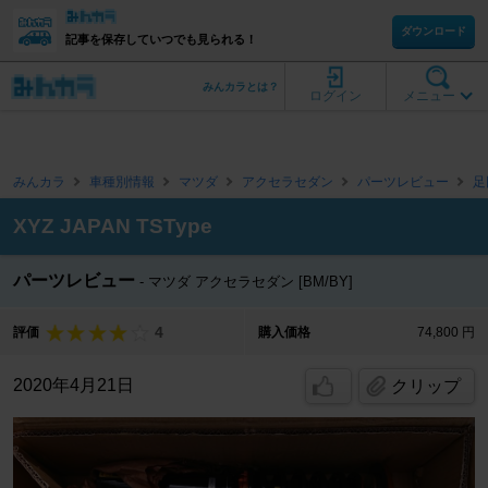
ダウンロード
記事を保存していつでも見られる！
みんカラとは？
ログイン
メニュー
みんカラ
車種別情報
マツダ
アクセラセダン
パーツレビュー
足
XYZ JAPAN TSType
パーツレビュー
マツダ アクセラセダン [BM/BY]
4
評価
購入価格
74,800 円
2020年4月21日
クリップ