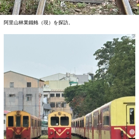
阿里山林業鐵輅（現）を探訪。