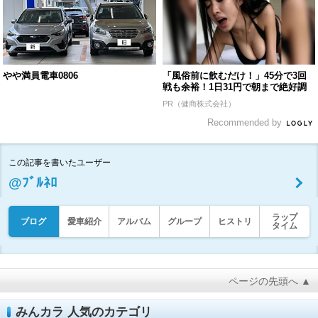
やや満員電車0806
「風俗前に飲むだけ！」45分で3回
戦も余裕！1日31円で朝まで絶好調
PR（健商株式会社）
Recommended by
この記事を書いたユーザー
@ﾌﾞﾙﾈﾛ
ラップ
ブログ
愛車紹介
アルバム
グループ
ヒストリ
タイム
ページの先頭へ ▲
みんカラ 人気のカテゴリ