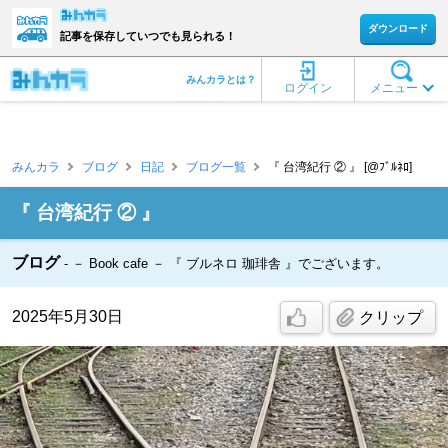
ダウンロード
記事を保存していつでも見られる！
みんカラとは？
ログイン
メニュー
みんカラ
ブログ
日記
ブログ一覧
『 台湾紀行 ② 』 [@ﾌﾞﾙﾈﾛ]
『 台湾紀行 ② 』
ブログ
－ Book cafe － 『 ブルネロ 珈琲舎 』でございます。
2025年5月30日
クリップ