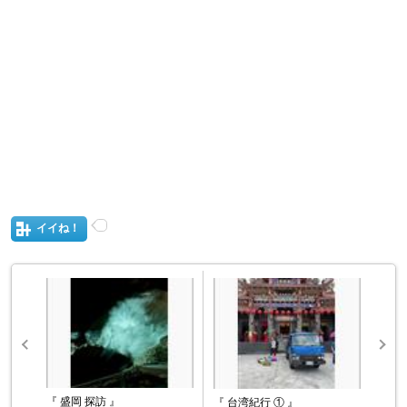
イイね！
『 盛岡 探訪 』
『 台湾紀行 ① 』