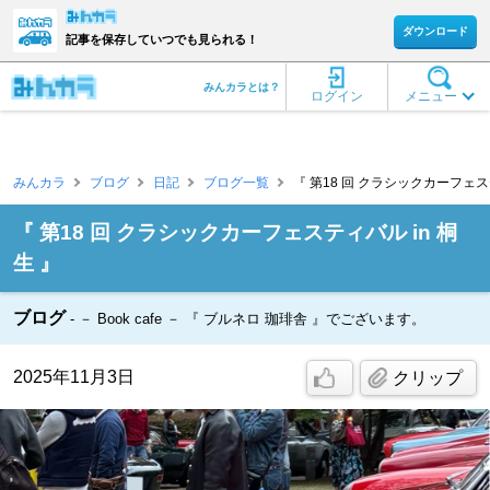
ダウンロード
記事を保存していつでも見られる！
みんカラとは？
ログイン
メニュー
みんカラ
ブログ
日記
ブログ一覧
『 第18 回 クラシックカーフェスティバ
『 第18 回 クラシックカーフェスティバル in 桐
生 』
ブログ
－ Book cafe － 『 ブルネロ 珈琲舎 』でございます。
2025年11月3日
クリップ