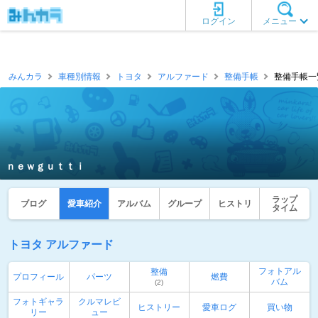
ログイン
メニュー
みんカラ
車種別情報
トヨタ
アルファード
整備手帳
整備手帳一
ｎｅｗｇｕｔｔｉ
ラップ
ブログ
愛車紹介
アルバム
グループ
ヒストリ
タイム
トヨタ アルファード
フォトアル
整備
プロフィール
パーツ
燃費
バム
(2)
フォトギャラ
クルマレビ
ヒストリー
愛車ログ
買い物
リー
ュー