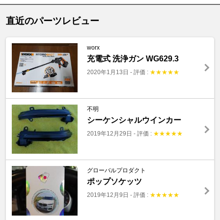
直近のパーツレビュー
worx
充電式 洗浄ガン WG629.3
2020年1月13日
-
評価 :
★
★
★
★
★
不明
シーケンシャルウインカー
2019年12月29日
-
評価 :
★
★
★
★
★
グローバルプロダクト
ポップソケッツ
2019年12月9日
-
評価 :
★
★
★
★
★