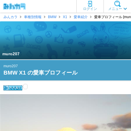
ログイン
メニュー
みんカラ
車種別情報
BMW
X1
愛車紹介
愛車プロフィール [muro
muro207
muro207
BMW X1 の愛車プロフィール