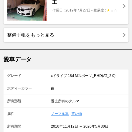
工
作業日 : 2019年7月27日
-
難易度 :
★
☆
☆
整備手帳をもっと見る
愛車データ
グレード
xドライブ 18d Mスポーツ_RHD(AT_2.0)
ボディーカラー
白
所有形態
過去所有のクルマ
属性
ノーマル車
,
買い物
所有期間
2016年11月12日 ～ 2020年5月30日