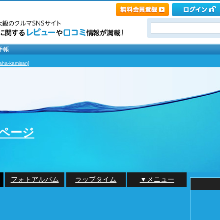
a-kamisan]
nのページ
フォトアルバム
ラップタイム
▼メニュー