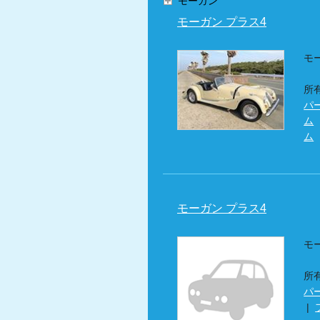
モーガン
モーガン プラス4
モ
所
パ
ム
ム
モーガン プラス4
モ
所
パ
|