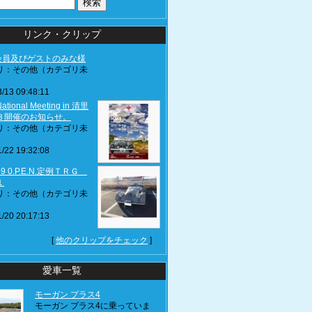
リンク・クリップ
J会員及びゲストのみな様
リ：その他（カテゴリ未
/13 09:48:11
ational Meeting in 清里
３開催のお知らせ。
リ：その他（カテゴリ未
/22 19:32:08
.19 0.P.E.N.定例ＴＲＧ
１
リ：その他（カテゴリ未
/20 20:17:13
[
他のクリップをチェック
]
愛車一覧
モーガン プラス4
モーガン プラス4に乗っていま