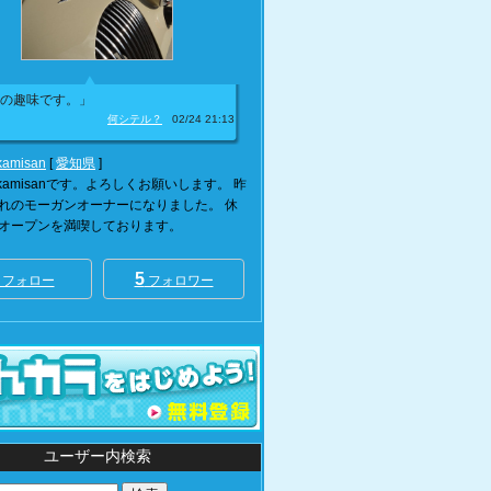
の趣味です。」
何シテル？
02/24 21:13
kamisan
[
愛知県
]
a-kamisanです。よろしくお願いします。 昨
れのモーガンオーナーになりました。 休
オープンを満喫しております。
5
フォロー
フォロワー
ユーザー内検索