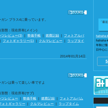
ーガン プラス4に乗っています。
「最近
有形態：現在所有(メイン)
ーツレビュー(3)
|
整備手帳
|
燃費記録
|
フォトアルバ
hahaha-
|
フォトギャラリー(1)
|
クルマレビュー
|
ラップタイ
hahah
年秋に憧
日中心に
2014年01月14日
5
ーガンは乗って楽しい車ですよ
有形態：現在所有(サブ)
ーツレビュー
|
整備手帳
|
燃費記録
|
フォトアルバム
フォトギャラリー
|
クルマレビュー
|
ラップタイム