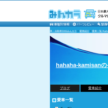
車・自動車SNSみんカラ
>
愛車紹介
>
愛車一覧 [hahah
hahaha-kamisa
ブログ
愛車紹介
愛車一覧