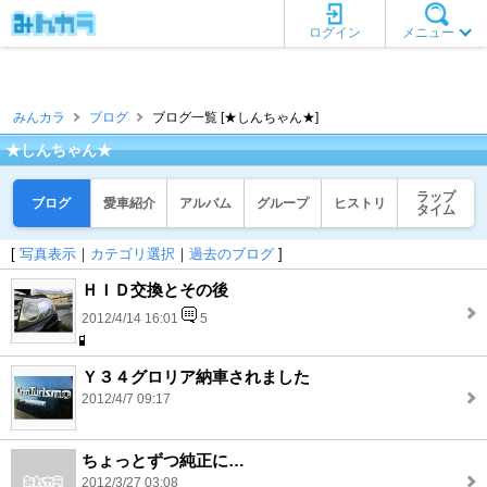
ログイン
メニュー
みんカラ
ブログ
ブログ一覧 [★しんちゃん★]
★しんちゃん★
ラップ
ブログ
愛車紹介
アルバム
グループ
ヒストリ
タイム
[
写真表示
｜
カテゴリ選択
｜
過去のブログ
]
ＨＩＤ交換とその後
2012/4/14 16:01
5
Ｙ３４グロリア納車されました
2012/4/7 09:17
ちょっとずつ純正に…
2012/3/27 03:08