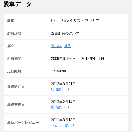
愛車データ
型式
C35 2.5メダリスト プレミア
所有形態
過去所有のクルマ
属性
買い物
,
通勤
所有期間
2009年6月20日 ～ 2012年4月6日
走行距離
77194km
2012年3月21日
最終給油日
給油数 (66)
2012年2月14日
最終整備日
整備数 (28)
2011年8月18日
最新パーツレビュー
レビュー数 (2)