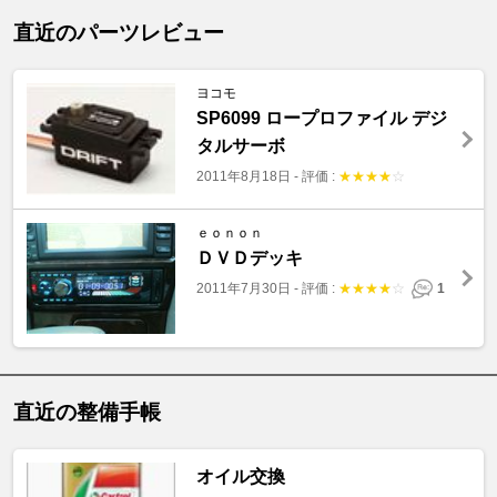
直近のパーツレビュー
ヨコモ
SP6099 ロープロファイル デジ
タルサーボ
2011年8月18日
-
評価 :
★
★
★
★
☆
ｅｏｎｏｎ
ＤＶＤデッキ
2011年7月30日
-
評価 :
★
★
★
★
☆
1
直近の整備手帳
オイル交換