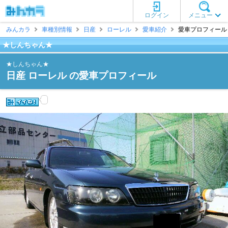
ログイン
メニュー
みんカラ
車種別情報
日産
ローレル
愛車紹介
愛車プロフィール 
★しんちゃん★
★しんちゃん★
日産 ローレル の愛車プロフィール