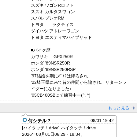
スズキ ワゴンRロフト
スズキ カルタスワゴン
スバル プレオRM
トヨタ ラクティス
ダイハツ アトレーワゴン
トヨタ エスティマハイブリッド
■バイク歴
カワサキ GPX250R
ホンダ '89NSR250R
ホンダ '89NSR250RSP
'97結婚を期にﾊﾞｲｸは降ろされ、
'22埼玉県に来て昔の仲間から諭され、リターンラ
イダーになりました♪
'05CB400SBにて練習中ー(^｡^)
もっと見る
何シテル？
08/01 19:42
[ハイタッチ！drive] ハイタッチ！drive
2026年08月01日06:29 - 18:34、