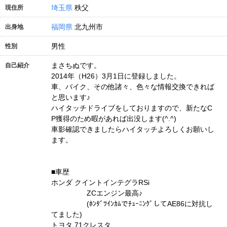
埼玉県
秩父
現住所
福岡県
北九州市
出身地
男性
性別
まさちぬです。
自己紹介
2014年（H26）3月1日に登録しました。
車、バイク、その他諸々、色々な情報交換できれば
と思います♪
ハイタッチドライブをしておりますので、新たなC
P獲得のため暇があれば出没します(^.^)
車影確認できましたらハイタッチよろしくお願いし
ます。
■車歴
ホンダ クイントインテグラRSi
ZCエンジン最高♪
(ﾎﾝﾀﾞﾂｲﾝｶﾑでﾁｭｰﾆﾝｸﾞしてAE86に対抗し
てました)
トヨタ 71クレスタ