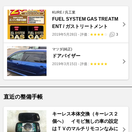
KURE / 呉工業
FUEL SYSTEM GAS TREATM
ENT / ガストリートメント
2019年5月28日
-
評価 :
★
★
★
★
☆
3
マツダ(純正)
ドアバイザー
2019年3月15日
-
評価 :
★
★
★
★
★
直近の整備手帳
キーレス本体交換（キーレス２
個へ） イモビ無しの車の設定
はＴＶのマルチリモコンなみに