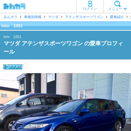
ログイン
メニュー
みんカラ
車種別情報
マツダ
アテンザスポーツワゴン
愛車紹介
hiro 1001
hiro 1001
マツダ アテンザスポーツワゴン の愛車プロフィ
ール