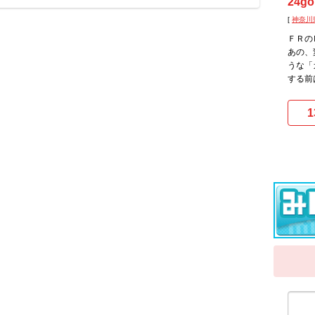
24go
[
神奈川
ＦＲの
あの、
うな「
する前
1