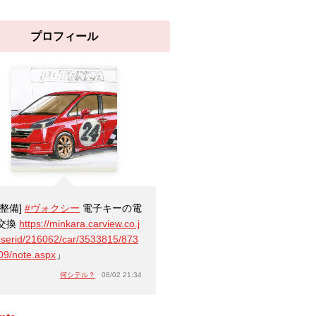
プロフィール
[整備]
#ヴォクシー
電子キーの電
交換
https://minkara.carview.co.j
userid/216062/car/3533815/873
09/note.aspx
」
何シテル？
08/02 21:34