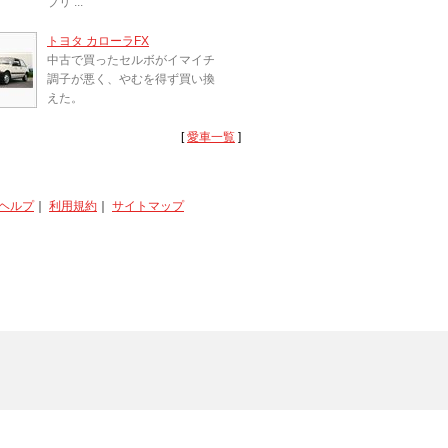
ブリ ...
トヨタ カローラFX
中古で買ったセルボがイマイチ
調子が悪く、やむを得ず買い換
えた。
[
愛車一覧
]
ヘルプ
｜
利用規約
｜
サイトマップ