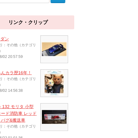
リンク・クリップ
セダン
リ：その他（カテゴリ
）
8/02 20:57:59
んカラ歴16年！
リ：その他（カテゴリ
）
8/02 14:56:38
 132 モリタ 小型
ロード消防車 レッド
ィバグ&搬送車
リ：その他（カテゴリ
）