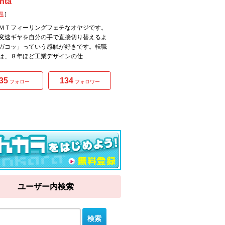
nta
県
]
ＭＴフィーリングフェチなオヤジです。
変速ギヤを自分の手で直接切り替えるよ
ガコッ」っていう感触が好きです。転職
は、８年ほど工業デザインの仕...
35
134
フォロー
フォロワー
ユーザー内検索