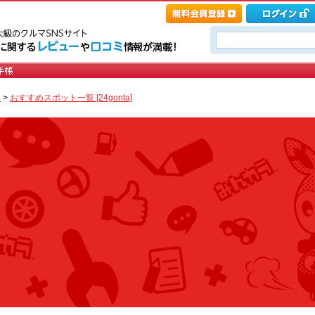
ト
>
おすすめスポット一覧 [24gonta]