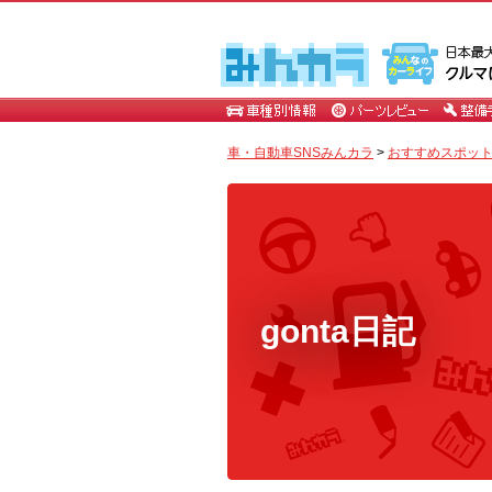
車・自動車SNSみんカラ
>
おすすめスポッ
gonta日記