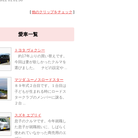
6/22 01:01:36
[
他のクリップをチェック
]
愛車一覧
トヨタ ヴォクシー
約17年ぶりの買い替えです。
今回は妻が欲しかったクルマを
選びました。 ナビの設定や ...
マツダ ユーノスロードスター
８９年式２台目です。１台目は
子どもが生まれる時にロードス
タークラブのメンバーに譲る。
２台 ...
スズキ エブリイ
息子のクルマです。今年就職し
た息子が就職祝いに、しばらく
使われていなかった商売用のエ