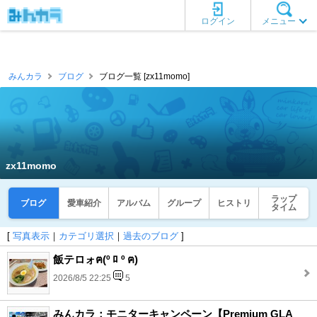
ログイン
メニュー
みんカラ
ブログ
ブログ一覧 [zx11momo]
zx11momo
ラップ
ブログ
愛車紹介
アルバム
グループ
ヒストリ
タイム
[
写真表示
｜
カテゴリ選択
｜
過去のブログ
]
飯テロォฅ(º ﾛ º ฅ)
2026/8/5 22:25
5
みんカラ：モニターキャンペーン【Premium GLA