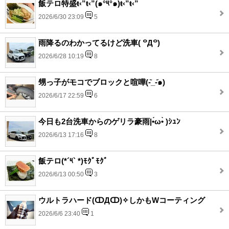
飯テロ特盛ŧ‹”ŧ‹”(๑°༥°๑)ŧ‹”ŧ‹”
2026/6/30 23:09
5
雨降るのわかってるけど洗車( ꒪Д꒪)
2026/6/28 10:19
8
甥っ子がモコでブロックと喧嘩(-᷅_-᷄๑)
2026/6/17 22:59
6
今日も2台洗車からのゲリラ豪雨|•́ω•̀ )ｼｭﾝ
2026/6/13 17:16
8
飯テロ(*´༥` *)ﾓｸﾞﾓｸﾞ
2026/6/13 00:50
3
ウルトラハード(ↀДↀ)✧しかもWコーティング
2026/6/6 23:40
1