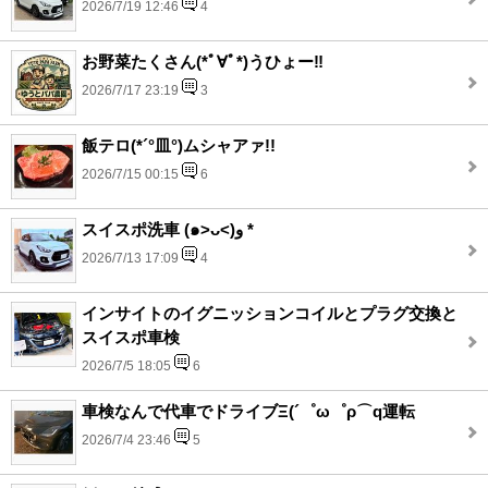
2026/7/19 12:46
4
お野菜たくさん(*ﾟ∀ﾟ*)うひょー‼︎
2026/7/17 23:19
3
飯テロ(*´°皿°)ムシャアァ!!
2026/7/15 00:15
6
スイスポ洗車 (๑˃ᴗ˂)ﻭ *
2026/7/13 17:09
4
インサイトのイグニッションコイルとプラグ交換と
スイスポ車検
2026/7/5 18:05
6
車検なんで代車でドライブΞ(´゜ω゜ρ⌒q運転
2026/7/4 23:46
5