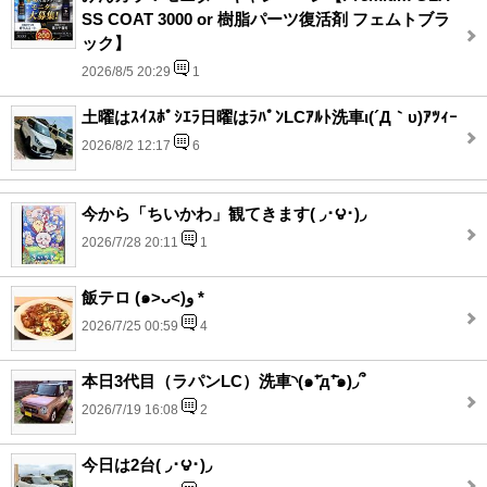
SS COAT 3000 or 樹脂パーツ復活剤 フェムトブラ
ック】
2026/8/5 20:29
1
土曜はｽｲｽﾎﾟｼｴﾗ日曜はﾗﾊﾟﾝLCｱﾙﾄ洗車ι(´Д｀υ)ｱﾂｨｰ
2026/8/2 12:17
6
今から「ちいかわ」観てきます( ◞･౪･)◞
2026/7/28 20:11
1
飯テロ (๑˃ᴗ˂)ﻭ *
2026/7/25 00:59
4
本日3代目（ラパンLC）洗車◝(๑⁺᷄д⁺᷅๑)◞՞
2026/7/19 16:08
2
今日は2台( ◞･౪･)◞