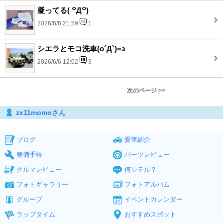
凝ってる( ꒪Д꒪)
2026/6/6 21:59
1
シエラとモコ洗車(o´Д`)=з
2026/6/6 12:02
3
次のページ >>
zx11momoさん
ブログ
愛車紹介
整備手帳
パーツレビュー
クルマレビュー
何シテル？
フォトギャラリー
フォトアルバム
グループ
イベントカレンダー
ラップタイム
おすすめスポット