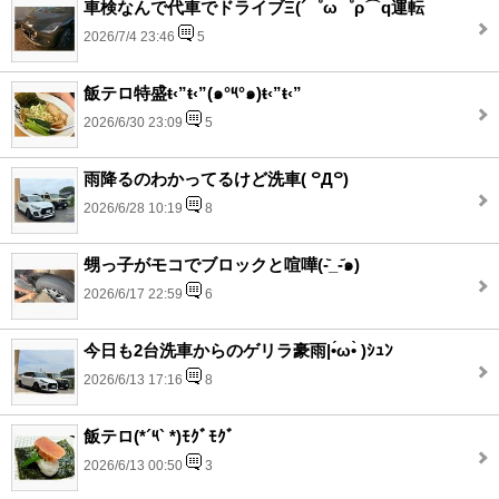
車検なんで代車でドライブΞ(´゜ω゜ρ⌒q運転
2026/7/4 23:46
5
飯テロ特盛ŧ‹”ŧ‹”(๑°༥°๑)ŧ‹”ŧ‹”
2026/6/30 23:09
5
雨降るのわかってるけど洗車( ꒪Д꒪)
2026/6/28 10:19
8
甥っ子がモコでブロックと喧嘩(-᷅_-᷄๑)
2026/6/17 22:59
6
今日も2台洗車からのゲリラ豪雨|•́ω•̀ )ｼｭﾝ
2026/6/13 17:16
8
飯テロ(*´༥` *)ﾓｸﾞﾓｸﾞ
2026/6/13 00:50
3