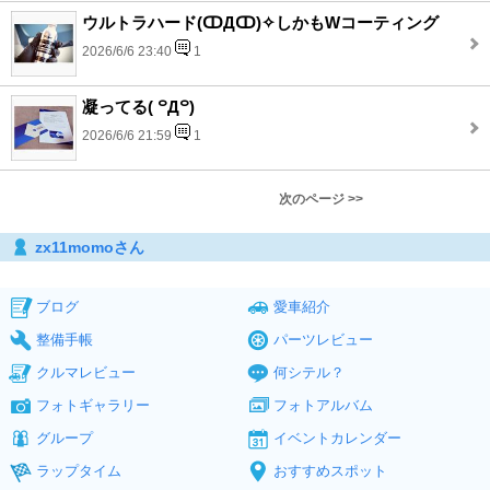
ウルトラハード(ↀДↀ)✧しかもWコーティング
2026/6/6 23:40
1
凝ってる( ꒪Д꒪)
2026/6/6 21:59
1
次のページ >>
zx11momoさん
ブログ
愛車紹介
整備手帳
パーツレビュー
クルマレビュー
何シテル？
フォトギャラリー
フォトアルバム
グループ
イベントカレンダー
ラップタイム
おすすめスポット