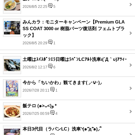
2026/8/5 22:25
5
みんカラ：モニターキャンペーン【Premium GLA
SS COAT 3000 or 樹脂パーツ復活剤 フェムトブラ
ック】
2026/8/5 20:29
1
土曜はｽｲｽﾎﾟｼｴﾗ日曜はﾗﾊﾟﾝLCｱﾙﾄ洗車ι(´Д｀υ)ｱﾂｨｰ
2026/8/2 12:17
6
今から「ちいかわ」観てきます( ◞･౪･)◞
2026/7/28 20:11
1
飯テロ (๑˃ᴗ˂)ﻭ *
2026/7/25 00:59
4
本日3代目（ラパンLC）洗車◝(๑⁺᷄д⁺᷅๑)◞՞