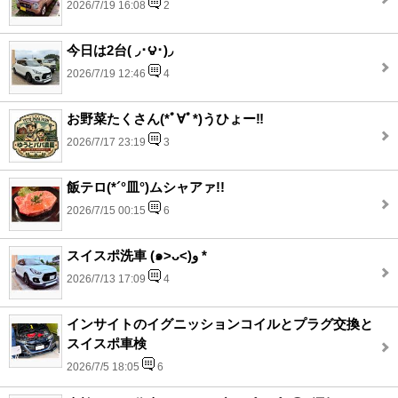
2026/7/19 16:08
2
今日は2台( ◞･౪･)◞
2026/7/19 12:46
4
お野菜たくさん(*ﾟ∀ﾟ*)うひょー‼︎
2026/7/17 23:19
3
飯テロ(*´°皿°)ムシャアァ!!
2026/7/15 00:15
6
スイスポ洗車 (๑˃ᴗ˂)ﻭ *
2026/7/13 17:09
4
インサイトのイグニッションコイルとプラグ交換と
スイスポ車検
2026/7/5 18:05
6