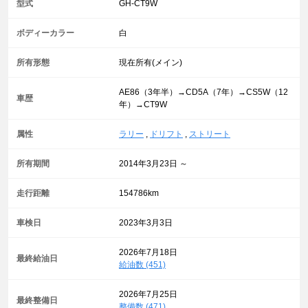
型式
GH-CT9W
ボディーカラー
白
所有形態
現在所有(メイン)
AE86（3年半）→CD5A（7年）→CS5W（12
車歴
年）→CT9W
属性
ラリー
,
ドリフト
,
ストリート
所有期間
2014年3月23日 ～
走行距離
154786km
車検日
2023年3月3日
2026年7月18日
最終給油日
給油数 (451)
2026年7月25日
最終整備日
整備数 (471)