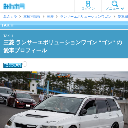
ログイン
メニュー
みんカラ
車種別情報
三菱
ランサーエボリューションワゴン
愛車紹
TAK.H
TAK.H
三菱 ランサーエボリューションワゴン “ゴン” の
愛車プロフィール