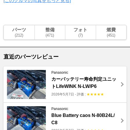
[このクルマの写真をもっと見る]
パーツ
整備
フォト
燃費
(212)
(471)
(7)
(451)
直近のパーツレビュー
Panasonic
カーバッテリー寿命判定ユニッ
トLifeWINK N-LW/P6
2026年5月7日
-
評価 :
★
★
★
★
★
Panasonic
Blue Battery caos N-80B24L/
C8