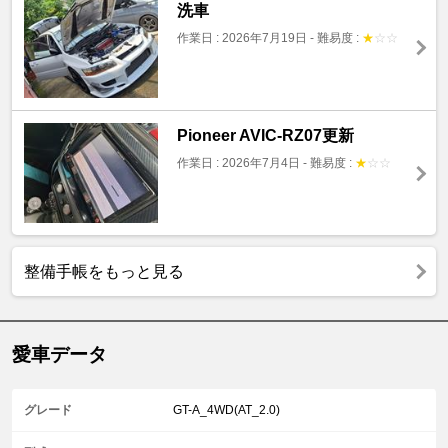
洗車
作業日 : 2026年7月19日
-
難易度 :
★
☆
☆
Pioneer AVIC-RZ07更新
作業日 : 2026年7月4日
-
難易度 :
★
☆
☆
整備手帳をもっと見る
愛車データ
グレード
GT-A_4WD(AT_2.0)