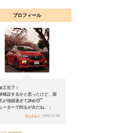
プロフィール
加工完了！
解移設するかと思ったけど、固
爪が強固過ぎて諦め😴
ューターで削るが吉だね。」
何シテル？
08/03 21:28