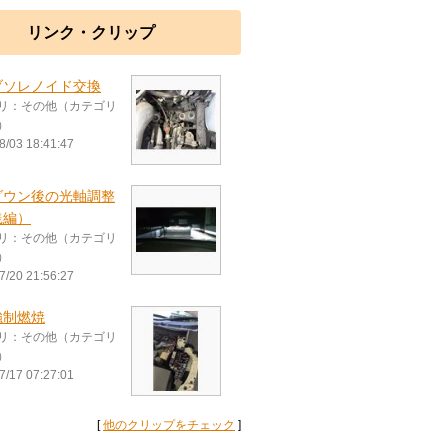
リンク・クリップ
ブソレノイド交換
リ：その他（カテゴリ
）
8/03 18:41:47
ダウン後の光軸調整
践編）
リ：その他（カテゴリ
）
7/20 21:56:27
強制燃焼
リ：その他（カテゴリ
）
7/17 07:27:01
[
他のクリップをチェック
]