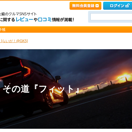
[らいが！@GK5]
 その道『フィット』