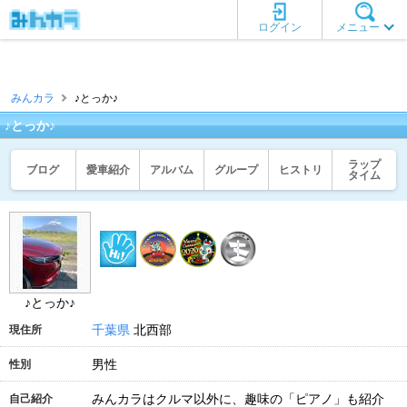
ログイン
メニュー
みんカラ
♪とっか♪
♪とっか♪
ラップ
ブログ
愛車紹介
アルバム
グループ
ヒストリ
タイム
♪とっか♪
千葉県
北西部
現住所
男性
性別
みんカラはクルマ以外に、趣味の「ピアノ」も紹介
自己紹介