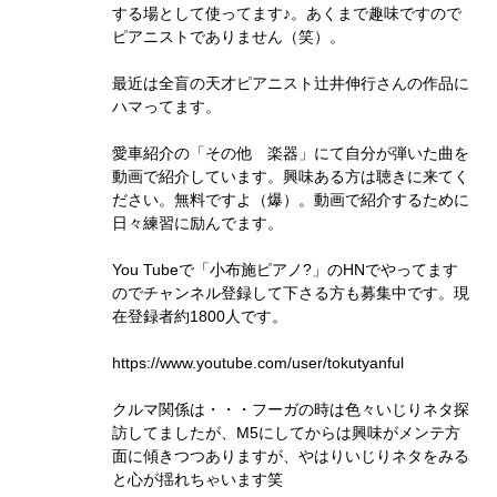
する場として使ってます♪。あくまで趣味ですので
ピアニストでありません（笑）。
最近は全盲の天才ピアニスト辻井伸行さんの作品に
ハマってます。
愛車紹介の「その他 楽器」にて自分が弾いた曲を
動画で紹介しています。興味ある方は聴きに来てく
ださい。無料ですよ（爆）。動画で紹介するために
日々練習に励んでます。
You Tubeで「小布施ピアノ?」のHNでやってます
のでチャンネル登録して下さる方も募集中です。現
在登録者約1800人です。
https://www.youtube.com/user/tokutyanful
クルマ関係は・・・フーガの時は色々いじりネタ探
訪してましたが、M5にしてからは興味がメンテ方
面に傾きつつありますが、やはりいじりネタをみる
と心が揺れちゃいます笑