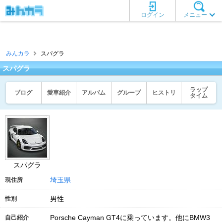
ログイン
メニュー
みんカラ
スパグラ
スパグラ
ラップ
ブログ
愛車紹介
アルバム
グループ
ヒストリ
タイム
スパグラ
埼玉県
現住所
男性
性別
Porsche Cayman GT4に乗っています。他にBMW3
自己紹介