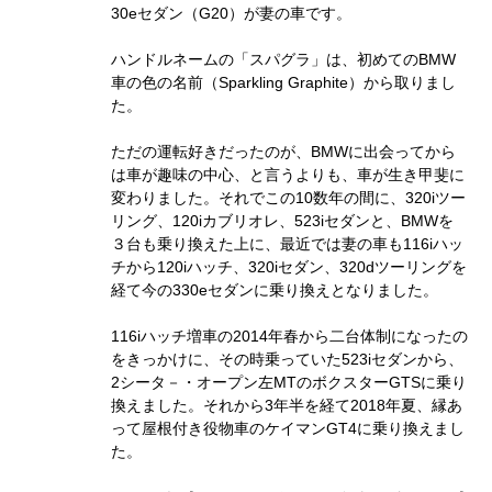
30eセダン（G20）が妻の車です。
ハンドルネームの「スパグラ」は、初めてのBMW
車の色の名前（Sparkling Graphite）から取りまし
た。
ただの運転好きだったのが、BMWに出会ってから
は車が趣味の中心、と言うよりも、車が生き甲斐に
変わりました。それでこの10数年の間に、320iツー
リング、120iカブリオレ、523iセダンと、BMWを
３台も乗り換えた上に、最近では妻の車も116iハッ
チから120iハッチ、320iセダン、320dツーリングを
経て今の330eセダンに乗り換えとなりました。
116iハッチ増車の2014年春から二台体制になったの
をきっかけに、その時乗っていた523iセダンから、
2シータ－・オープン左MTのボクスターGTSに乗り
換えました。それから3年半を経て2018年夏、縁あ
って屋根付き役物車のケイマンGT4に乗り換えまし
た。