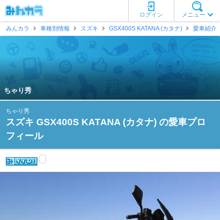
ログイン
メニュー
みんカラ
車種別情報
スズキ
GSX400S KATANA (カタナ)
愛車紹介
ちゃり秀
ちゃり秀
スズキ GSX400S KATANA (カタナ) の愛車プロ
フィール