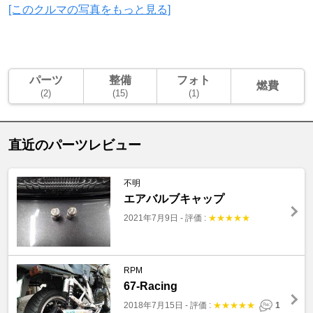
[このクルマの写真をもっと見る]
パーツ
整備
フォト
燃費
(2)
(15)
(1)
直近のパーツレビュー
不明
エアバルブキャップ
2021年7月9日
-
評価 :
★
★
★
★
★
RPM
67-Racing
2018年7月15日
-
評価 :
★
★
★
★
★
1