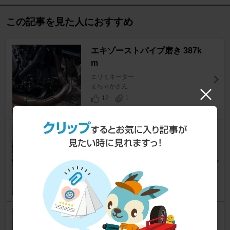
この記事を見た人におすすめ
エキゾーストパイプ磨き 387k
m
エリミネーター
まちゃかさん
12
1
タイヤ交換
エリミネーター
ダックテール E89さん
10
エンジンオイル交換 1,354km
エリミネーター