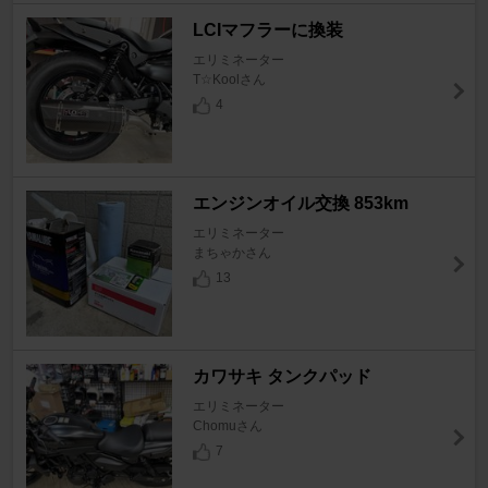
LCIマフラーに換装
エリミネーター
T☆Koolさん
4
エンジンオイル交換 853km
エリミネーター
まちゃかさん
13
カワサキ タンクパッド
エリミネーター
Chomuさん
7