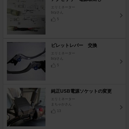
エリミネーター
bcyさん
5
ビレットレバー 交換
エリミネーター
bcyさん
5
純正USB電源ソケットの変更
エリミネーター
まちゃかさん
13