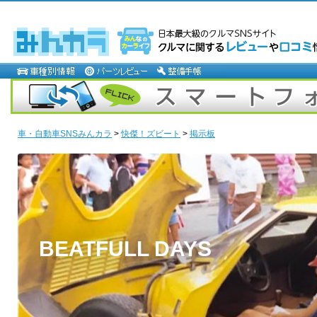
車・自動車SNSみんカラ
>
快傑！ズビート
>
掲示板
BEATFULL DAYS