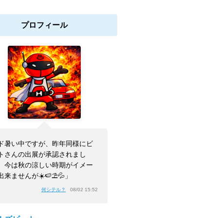
プロフィール
ド暑い中ですが、昨年同様にビ
トさんの出展が承認されまし
。今は秋の涼しい時期がイメー
出来ませんが☀️🍉⛱️💦」
何シテル？
08/02 15:52