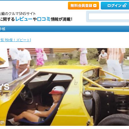
覧 [快傑！ズビート]
YS