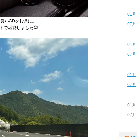
01月
り良いCDをお供に。
07月
トで堪能しました😄
01月
07月
01月
07月
01月
07月