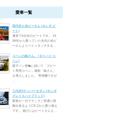
愛車一覧
四代目も赤ビーさん (ホンダ ビ
ート)
通算で4台目のビートです。 19
99年から乗っていた先代の赤ビ
ーさんよりバトンタッチする ...
コペンの銀さん。 (ダイハツ コ
ペン)
親子ペン號🐇に続いて「ズビー
ト専用コペン」通称「銀さん」
を導入しました。 専用機ですが
...
三代目5ナンバーセダン (ホンダ
グレイスハイブリッド)
家族が一台でそこそこ快適に移
動出来るようCR-Zから乗り換え
です。 遊びにはビートさんも ...