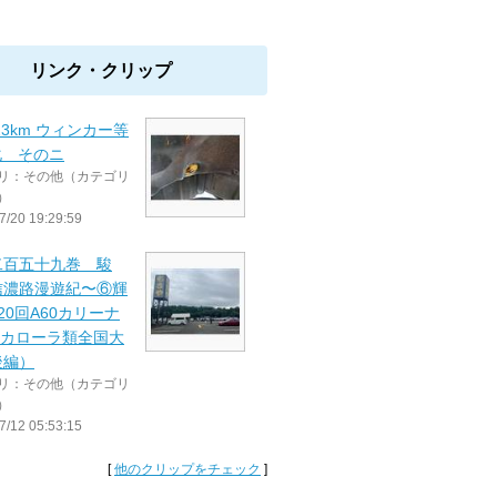
リンク・クリップ
923km ウィンカー等
化 そのニ
リ：その他（カテゴリ
）
7/20 19:29:59
二百五十九巻 駿
信濃路漫遊紀〜⑥輝
第20回A60カリーナ
0カローラ類全国大
後編）
リ：その他（カテゴリ
）
7/12 05:53:15
[
他のクリップをチェック
]