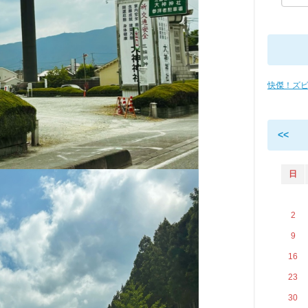
快傑！ズ
<<
日
2
9
16
23
30