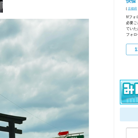
快傑
[
京都府
!i!フ
必要ご
ていた
フォロー
1