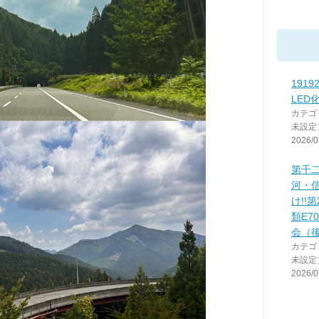
191
LED
カテゴ
未設定
2026/0
第千
河・
け!!
類E7
会（
カテゴ
未設定
2026/0