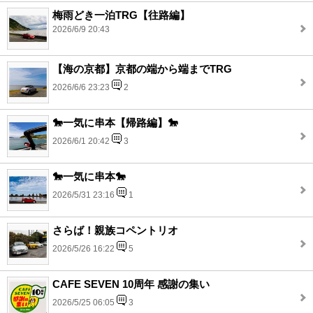
梅雨どき一泊TRG【往路編】
2026/6/9 20:43
【海の京都】京都の端から端までTRG
2026/6/6 23:23
2
🐎一気に串本【帰路編】🐎
2026/6/1 20:42
3
🐎一気に串本🐎
2026/5/31 23:16
1
さらば！親族コペントリオ
2026/5/26 16:22
5
CAFE SEVEN 10周年 感謝の集い
2026/5/25 06:05
3