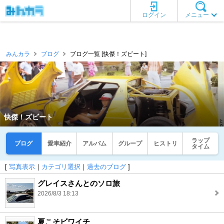
ログイン
メニュー
みんカラ
ブログ
ブログ一覧 [快傑！ズビート]
快傑！ズビート
ラップ
ブログ
愛車紹介
アルバム
グループ
ヒストリ
タイム
[
写真表示
｜
カテゴリ選択
｜
過去のブログ
]
グレイスさんとのソロ旅
2026/8/3 18:13
夏こそビワイチ