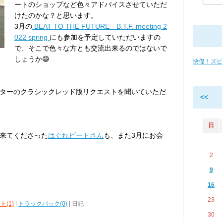
ートのショップなど色々アドバイスさせていただ
けたのかな？と思います。
3月の
BEAT TO THE FUTURE B.T.F. meeting 2
022 spring
にも参加を予定していただいますの
で、そこで色々な方とも交流出来るのではないで
しょうか😄
快傑！ズ
ターのクラシックレッド版リクエストを聞いていただ
<<
日
来てくださった
はぐれビートさん
も、また3月にお会
2
9
16
23
ト(1)
|
トラックバック(0)
| 日記
30