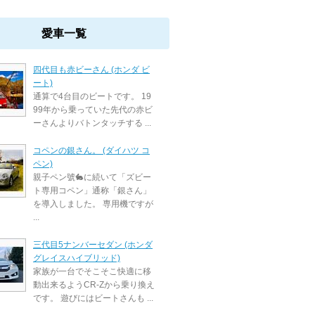
愛車一覧
四代目も赤ビーさん (ホンダ ビ
ート)
通算で4台目のビートです。 19
99年から乗っていた先代の赤ビ
ーさんよりバトンタッチする ...
コペンの銀さん。 (ダイハツ コ
ペン)
親子ペン號🐇に続いて「ズビー
ト専用コペン」通称「銀さん」
を導入しました。 専用機ですが
...
三代目5ナンバーセダン (ホンダ
グレイスハイブリッド)
家族が一台でそこそこ快適に移
動出来るようCR-Zから乗り換え
です。 遊びにはビートさんも ...