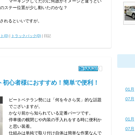
マーキングしてたのに何故かイメージと違うとい
用のステー位置が少し動いたのかな？
されるといいですが。
ト(0)
|
トラックバック(0)
| 日記
ト初心者様におすすめ！簡単で便利！
01月
07月
ビートベテラン勢には「何を今さら笑」的な話題
でございますが。
かなり前から知られている定番パーツです。
01月
停車後の幌閉じや内装の手入れをする時に便利か
と思い装着。
07月
仕組みは単純で取り付け自体は簡単な作業なんで