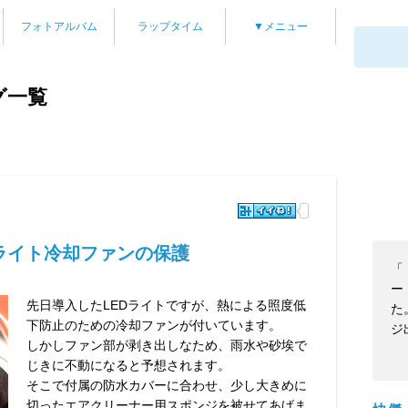
フォトアルバム
ラップタイム
▼メニュー
グ一覧
ライト冷却ファンの保護
「
ー
先日導入したLEDライトですが、熱による照度低
た
下防止のための冷却ファンが付いています。
ジ
しかしファン部が剥き出しなため、雨水や砂埃で
じきに不動になると予想されます。
そこで付属の防水カバーに合わせ、少し大きめに
切ったエアクリーナー用スポンジを被せてあげま