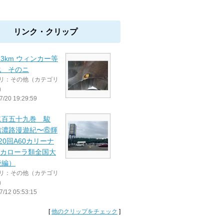
リンク・クリップ
923km ウィンカー等
化 そのニ
リ：その他（カテゴリ
）
7/20 19:29:59
二百五十九巻 駿
信濃路漫遊紀〜⑥輝
第20回A60カリーナ
0カローラ類全国大
後編）
リ：その他（カテゴリ
）
7/12 05:53:15
[
他のクリップをチェック
]