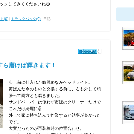
ックしてみてくださいね😅
ト(0)
|
トラックバック(0)
| 日記
すら磨けば輝きます！
少し前に仕入れた綺麗めな左ヘッドライト。
黄ばんだ今のものと交換する前に、右も外して頑
張って両方とも磨きました。
サンドペーパーは使わず市販のクリーナーだけで
これだけ綺麗に✌️
外して家に持ち込んで作業すると効率が良かった
です。
大変だったのが再装着時の位置合わせ。