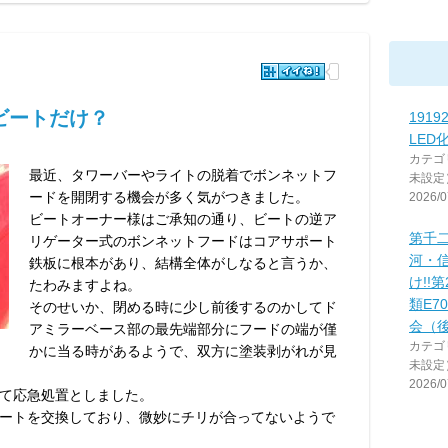
ビートだけ？
191
LED
カテゴ
最近、タワーバーやライトの脱着でボンネットフ
未設定
ードを開閉する機会が多く気がつきました。
2026/0
ビートオーナー様はご承知の通り、ビートの逆ア
第千
リゲーター式のボンネットフードはコアサポート
河・
鉄板に根本があり、結構全体がしなると言うか、
け!!
たわみますよね。
類E7
そのせいか、閉める時に少し前後するのかしてド
会（
アミラーベース部の最先端部分にフードの端が僅
カテゴ
かに当る時があるようで、双方に塗装剥がれが見
未設定
2026/0
て応急処置としました。
ートを交換しており、微妙にチリが合ってないようで