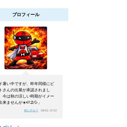
プロフィール
ド暑い中ですが、昨年同様にビ
トさんの出展が承認されまし
。今は秋の涼しい時期がイメー
出来ませんが☀️🍉⛱️💦」
何シテル？
08/02 15:52