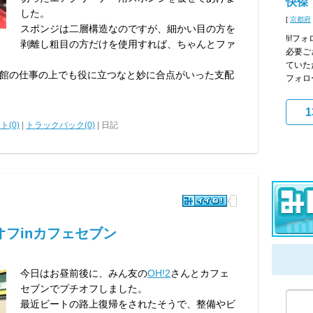
快傑
した。
[
京都府
スポンジは二層構造なのですが、細かい目の方を
!i!フ
剥離し粗目の方だけを使用すれば、ちゃんとファ
必要ご
ていた
館の仕事の上でも役に立つなと妙に合点がいった支配
フォロー
1
ト(0)
|
トラックバック(0)
| 日記
フinカフェセブン
今日はお昼前後に、みん友の
OH!2
さんとカフェ
セブンでプチオフしました。
最近ビートの路上復帰をされたそうで、整備やビ