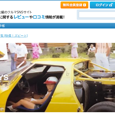
覧 [快傑！ズビート]
YS