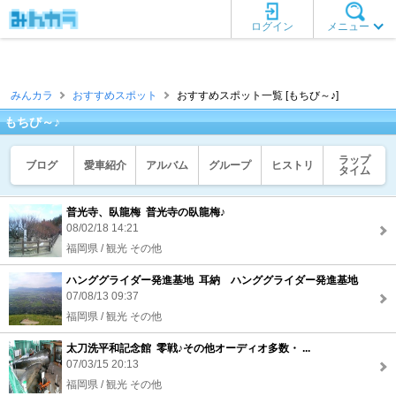
ログイン
メニュー
みんカラ
おすすめスポット
おすすめスポット一覧 [もちび～♪]
もちび～♪
ラップ
ブログ
愛車紹介
アルバム
グループ
ヒストリ
タイム
普光寺、臥龍梅 普光寺の臥龍梅♪
08/02/18 14:21
福岡県 / 観光 その他
ハンググライダー発進基地 耳納 ハンググライダー発進基地
07/08/13 09:37
福岡県 / 観光 その他
太刀洗平和記念館 零戦♪その他オーディオ多数・ ...
07/03/15 20:13
福岡県 / 観光 その他