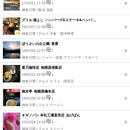
17/10/12 17:34
1
神奈川県 / 観光 温泉
グリル 福よし ハンバーグ&ステーキ&ハンバ ...
16/12/07 22:39
1
神奈川県 / グルメ 洋食・西洋料理
ぼうさいの丘公園 夜景
16/07/04 12:57
7
神奈川県 / レジャー・娯楽 アウトドア・スポーツ
星乃珈琲店 相模原清新店
16/01/21 10:58
1
神奈川県 / グルメ カフェ・喫茶店
南京亭 相模原橋本店
16/01/09 22:20
1
神奈川県 / グルメ ラーメン
オギノパン 本社工場直売店 あげぱん
15/10/28 14:18
3
神奈川県 / グルメ スイーツ