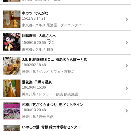
串カツ でんがな
15/11/23 14:21
東京都 / グルメ 居酒屋・ダイニングバー
回転寿司 大黒さんへ
15/09/16 20:56
2
東京都 / グルメ 和食
J.S. BURGERS C ... 海老名ららぽーと店
19/02/02 18:48
神奈川県 / グルメ カフェ・喫茶店
湯花楽 日帰り温泉
18/10/04 15:06
神奈川県 / レジャー・娯楽 娯楽施設
相模川芝ざくらまつり 芝ざくらライン
18/04/13 20:48
神奈川県 / 観光 自然
いやしの湯 青根 緑の休暇村センター