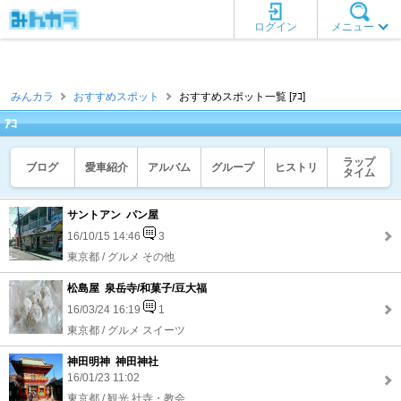
ログイン
メニュー
みんカラ
おすすめスポット
おすすめスポット一覧 [ｱｺ]
ｱｺ
ラップ
ブログ
愛車紹介
アルバム
グループ
ヒストリ
タイム
サントアン パン屋
16/10/15 14:46
3
東京都 / グルメ その他
松島屋 泉岳寺/和菓子/豆大福
16/03/24 16:19
1
東京都 / グルメ スイーツ
神田明神 神田神社
16/01/23 11:02
東京都 / 観光 社寺・教会