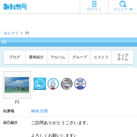
ログイン
メニュー
みんカラ
ｱｺ
ｱｺ
ラップ
ブログ
愛車紹介
アルバム
グループ
ヒストリ
タイム
ｱｺ
神奈川県
出身地
ご訪問ありがとうございます。
自己紹介
よろしくお願いします♪