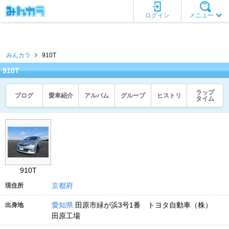
ログイン
メニュー
みんカラ
910T
910T
ラップ
ブログ
愛車紹介
アルバム
グループ
ヒストリ
タイム
910T
京都府
現住所
愛知県
田原市緑が浜3号1番 トヨタ自動車（株）
出身地
田原工場