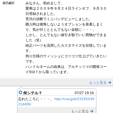
みなさん、初めまして。
自己紹介
愛車は２００９年９月２４日ラインオフ、９月３０
日登録されました。
苦渋の決断でミニバンデビューしました。
購入時は後悔しないようオプションを装着しまく
り、気が付くととんでもない金額に・・・。
しかし、とんでもない値引き額でいい買物ができま
した（笑）
純正パーツを流用したカスタマイズを目指していま
す。
拘り仕様のウィッシュにコツコツ仕上げていきたい
です。
ハンドルネームの由来は、アルテッツァの開発コー
ド910Ｔから取っています。
もっと見る
何シテル？
07/27 19:16
忘れたころに・・・。
http://cvw.jp/b/231932/49
214495/
もっと見る