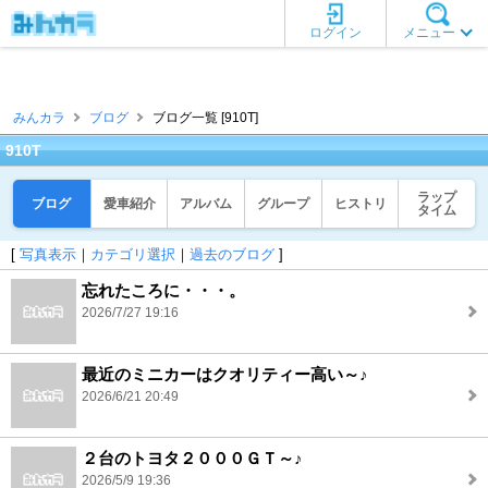
ログイン
メニュー
みんカラ
ブログ
ブログ一覧 [910T]
910T
ラップ
ブログ
愛車紹介
アルバム
グループ
ヒストリ
タイム
[
写真表示
｜
カテゴリ選択
｜
過去のブログ
]
忘れたころに・・・。
2026/7/27 19:16
最近のミニカーはクオリティー高い～♪
2026/6/21 20:49
２台のトヨタ２０００ＧＴ～♪
2026/5/9 19:36