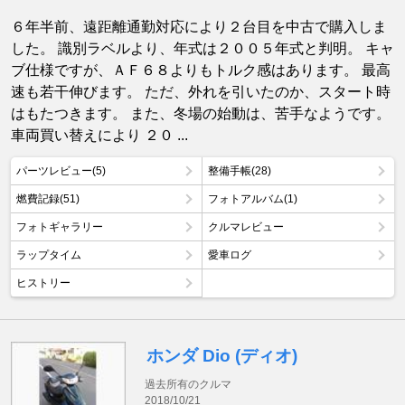
６年半前、遠距離通勤対応により２台目を中古で購入しま
した。 識別ラベルより、年式は２００５年式と判明。 キャ
ブ仕様ですが、ＡＦ６８よりもトルク感はあります。 最高
速も若干伸びます。 ただ、外れを引いたのか、スタート時
はもたつきます。 また、冬場の始動は、苦手なようです。
車両買い替えにより ２０ ...
パーツレビュー(5)
整備手帳(28)
燃費記録(51)
フォトアルバム(1)
フォトギャラリー
クルマレビュー
ラップタイム
愛車ログ
ヒストリー
ホンダ Dio (ディオ)
過去所有のクルマ
2018/10/21