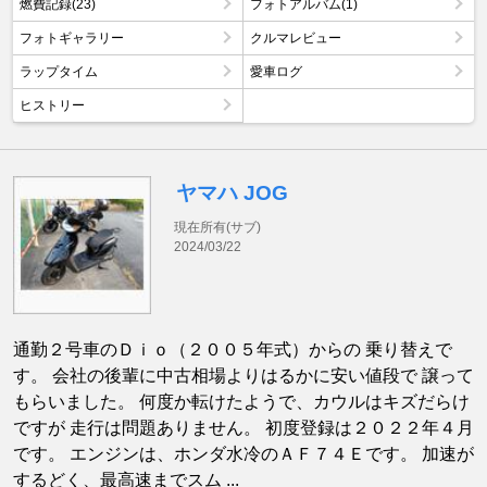
燃費記録(23)
フォトアルバム(1)
フォトギャラリー
クルマレビュー
ラップタイム
愛車ログ
ヒストリー
ヤマハ JOG
現在所有(サブ)
2024/03/22
通勤２号車のＤｉｏ（２００５年式）からの 乗り替えで
す。 会社の後輩に中古相場よりはるかに安い値段で 譲って
もらいました。 何度か転けたようで、カウルはキズだらけ
ですが 走行は問題ありません。 初度登録は２０２２年４月
です。 エンジンは、ホンダ水冷のＡＦ７４Ｅです。 加速が
するどく、最高速までスム ...