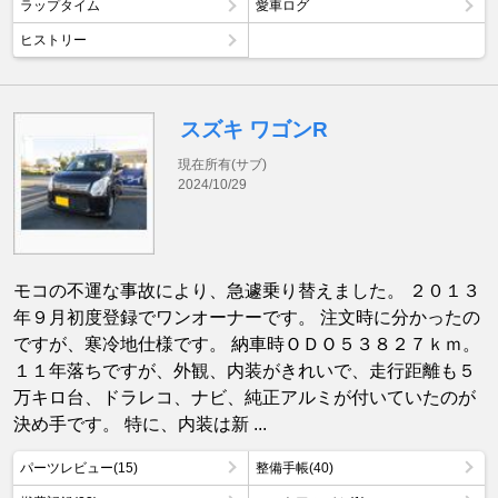
ラップタイム
愛車ログ
ヒストリー
スズキ ワゴンR
現在所有(サブ)
2024/10/29
モコの不運な事故により、急遽乗り替えました。 ２０１３
年９月初度登録でワンオーナーです。 注文時に分かったの
ですが、寒冷地仕様です。 納車時ＯＤＯ５３８２７ｋｍ。
１１年落ちですが、外観、内装がきれいで、走行距離も５
万キロ台、ドラレコ、ナビ、純正アルミが付いていたのが
決め手です。 特に、内装は新 ...
パーツレビュー(15)
整備手帳(40)