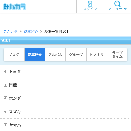
ログイン
メニュー
みんカラ
愛車紹介
愛車一覧 [910T]
910T
ラップ
ブログ
愛車紹介
アルバム
グループ
ヒストリ
タイム
トヨタ
日産
ホンダ
スズキ
ヤマハ