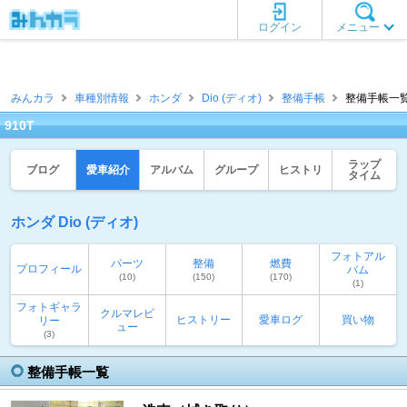
ログイン
メニュー
みんカラ
車種別情報
ホンダ
Dio (ディオ)
整備手帳
整備手帳一覧 [
910T
ラップ
ブログ
愛車紹介
アルバム
グループ
ヒストリ
タイム
ホンダ Dio (ディオ)
フォトアル
パーツ
整備
燃費
プロフィール
バム
(10)
(150)
(170)
(1)
フォトギャラ
クルマレビ
ヒストリー
愛車ログ
買い物
リー
ュー
(3)
整備手帳一覧