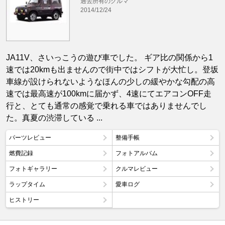
過去所有のクルマ
2014/12/24
JA11V、さいっこうの遊び車でした。 ギア比の関係から1
速では20kmも出ませんので街中ではシフトが大忙し。登坂
車線が設けられないようなほんの少しの緩やかな勾配の高
速では最高速が100kmに届かず、4速にてエアコンOFF走
行と、とても通常の感覚で乗れる車ではありませんでし
た。真夏の渋滞している ...
パーツレビュー
整備手帳
燃費記録
フォトアルバム
フォトギャラリー
クルマレビュー
ラップタイム
愛車ログ
ヒストリー