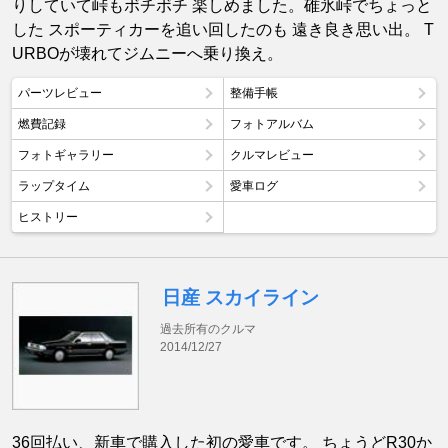
りしていて峠もボチボチ 楽しめました。碓氷峠でちょっと
した スポーティカーを追い回したのも 遠き良き思い出。 T
URBOが壊れてジムニーへ乗り換え。
パーツレビュー
整備手帳
燃費記録
フォトアルバム
フォトギャラリー
クルマレビュー
ラップタイム
愛車ログ
ヒストリー
日産 スカイライン
過去所有のクルマ
2014/12/27
36回払い、新車で購入した初の愛車です。 ちょうどR30か