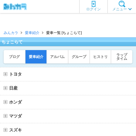
ログイン
メニュー
みんカラ
愛車紹介
愛車一覧 [ちょこらて]
ちょこらて
ラップ
ブログ
愛車紹介
アルバム
グループ
ヒストリ
タイム
トヨタ
日産
ホンダ
マツダ
スズキ