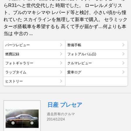
らR31へと世代交代した 時期でした。 ローレルメダリス
ト、ブルのマキシマや レパード等と検討、小さい頃から憧
れていた スカイラインを無理して新車で購入。 セラミック
ターボ搭載車を希望するも 高くて手が届かず…何よりも本
当は 中古の ...
パーツレビュー
整備手帳
燃費記録
フォトアルバム(1)
フォトギャラリー
クルマレビュー
ラップタイム
愛車ログ
ヒストリー
日産 プレセア
過去所有のクルマ
2014/12/24