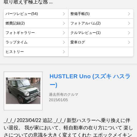
取り敢えず極上な感 ...
パーツレビュー(54)
整備手帳(5)
燃費記録(2)
フォトアルバム(2)
フォトギャラリー
クルマレビュー(1)
ラップタイム
愛車ログ
ヒストリー
HUSTLER Uno (スズキ ハスラ
ー)
過去所有のクルマ
2015/01/05
_/_/_/ 2023/04/22 追記 _/_/_/ 新型ハスラーへ乗り換えに伴
い退役。 我が家において、軽自動車の在り方について 楽し
さについての意識を大きく変えてくれた エポックメイキン