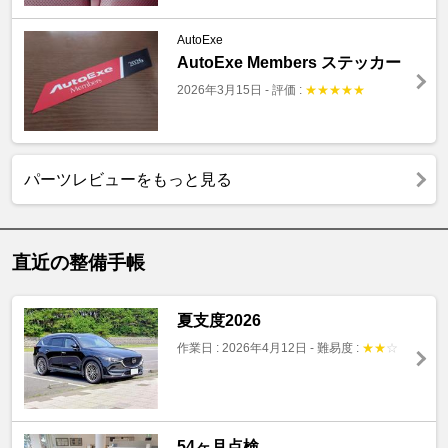
AutoExe
AutoExe Members ステッカー
2026年3月15日
-
評価 :
★
★
★
★
★
パーツレビューをもっと見る
直近の整備手帳
夏支度2026
作業日 : 2026年4月12日
-
難易度 :
★
★
☆
54ヶ月点検