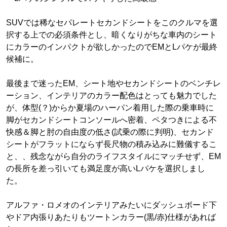
SUVでは稀なセパレートセカンドシートをこのクルマを選
択する上での必須条件とし、暗くなりがちな車内のシート
にカラーのインパクトが欲しかったのでEMとLパケが最終
候補に。
最後まで迷ったEM、シート地やセカンドシートのベンチレ
ーション、インテリアのカラー配色はとっても魅力でした
が、体型(？)からか夏場のハーパン着用した際の乗車時に
脚がセカンドシートコンソールへ密着、ペタつきによる不
快感＆脚と肘の自由度の低さ(試乗の際に判明)、セカンド
シートがフラットにならず長尺物の積み込みに難儀するこ
と、、残念ながら自分のライフスタイルにマッチせず、EM
の長所を差っ引いても満足度が高いLパケを選択しまし
た。
アルファ・ロメオのインテリアみたいにダッシュボード下
やドア内張りあたりもツートンカラー(黒/赤)仕様があれば