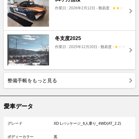
作業日 : 2026年2月12日
-
難易度 :
★
★
☆
冬支度2025
作業日 : 2025年12月20日
-
難易度 :
★
☆
☆
整備手帳をもっと見る
愛車データ
グレード
XD Lパッケージ_6人乗り_4WD(AT_2.2)
ボディーカラー
黒