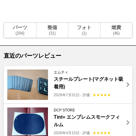
パーツ
整備
フォト
燃費
(204)
(31)
(1)
(46)
直近のパーツレビュー
エムティ
スチールプレート(マグネット吸
着用)
2026年7月31日
-
評価 :
★
★
★
★
★
DCP STORE
Tint+ エンブレムスモークフィ
ルム
2026年4月15日
-
評価 :
★
★
★
★
★