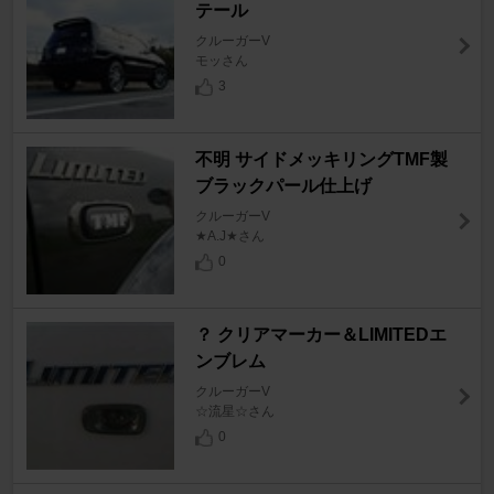
テール
クルーガーV
モッさん
3
不明 サイドメッキリングTMF製
ブラックパール仕上げ
クルーガーV
★A.J★さん
0
？ クリアマーカー＆LIMITEDエ
ンブレム
クルーガーV
☆流星☆さん
0