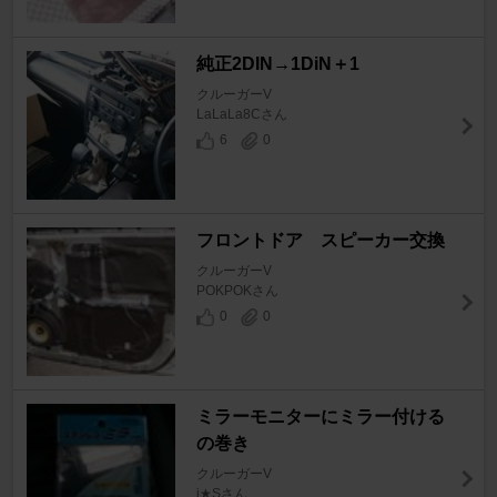
純正2DIN→1DiN＋1
クルーガーV
LaLaLa8Cさん
6
0
フロントドア スピーカー交換
クルーガーV
POKPOKさん
0
0
ミラーモニターにミラー付ける
の巻き
クルーガーV
j★Sさん