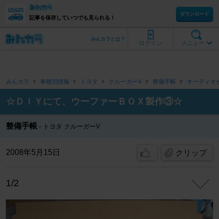
ダウンロード
記事を保存していつでも見られる！
みんカラとは？
ログイン
メニュー
みんカラ
車種別情報
トヨタ
クルーガーV
整備手帳
オーディオ
☆ＤＩＹにて、ウーファーＢＯＸ製作③☆
整備手帳
トヨタ クルーガーV
2008年5月15日
クリップ
1/2