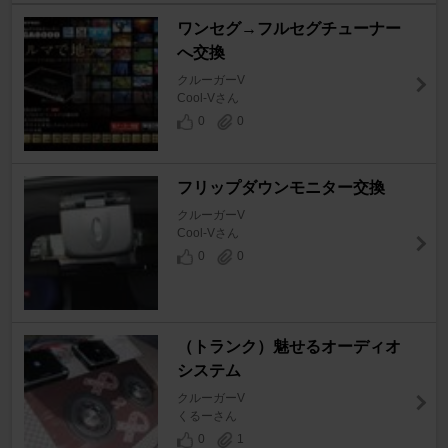
ワンセグ→フルセグチューナー
へ交換
クルーガーV
Cool-Vさん
0
0
フリップダウンモニター交換
クルーガーV
Cool-Vさん
0
0
（トランク）魅せるオーディオ
システム
クルーガーV
くるーさん
0
1