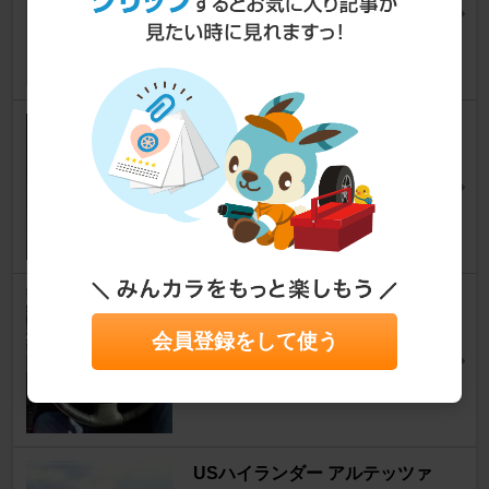
ろらんさん
0
デットニング材
クルーガーV
あゆキングさん
0
不明 ウッドコンビステアリング
クルーガーV
会員登録をして使う
Kira-さん
5
USハイランダー アルテッツァ