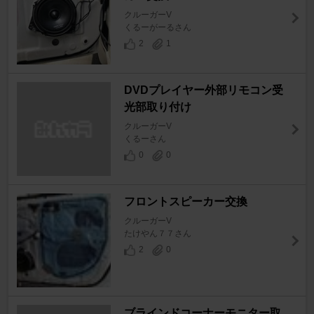
クルーガーV
くるーがーるさん
2
1
DVDプレイヤー外部リモコン受
光部取り付け
クルーガーV
くるーさん
0
0
フロントスピーカー交換
クルーガーV
たけやん７７さん
2
0
ブラインドコーナーモニター取