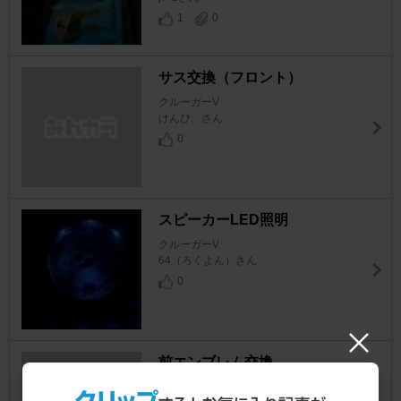
1
0
サス交換（フロント）
クルーガーV
けんぴ。さん
0
スピーカーLED照明
クルーガーV
64（ろくよん）さん
0
前エンブレム交換
クルーガーV