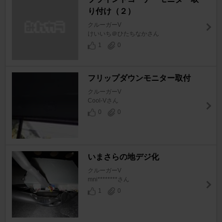
り付け（２）
クルーガーV
けいいち＠ひたちなかさん
1
0
フリップダウンモニター取付
クルーガーV
Cool-Vさん
0
0
いまさらの地デジ化
クルーガーV
mni********さん
1
0