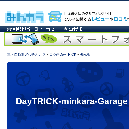
車・自動車SNSみんカラ
>
コウ@DayTRICK
>
掲示板
DayTRICK-minkara-Garage