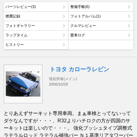
パーツレビュー(3)
整備手帳(6)
燃費記録
フォトアルバム(1)
フォトギャラリー
クルマレビュー
ラップタイム
愛車ログ
ヒストリー
トヨタ カローラレビン
現在所有(メイン)
2006/10/29
とりあえずサーキット専用車両。まぁ車検とってないって
ダケなんですが・・・、R32よりハチロクの方が四国のサ
ーキットは楽しいので・・・。 強化ブッシュタイプ調整式
ラテラルロッド ラテラル補強バー Ｎ１基準リアタワーバー