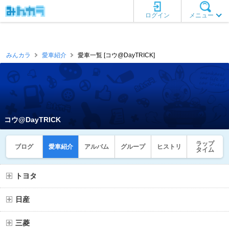
ログイン
メニュー
みんカラ
愛車紹介
愛車一覧 [コウ@DayTRICK]
コウ@DayTRICK
ラップ
ブログ
愛車紹介
アルバム
グループ
ヒストリ
タイム
トヨタ
日産
三菱