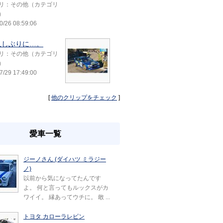
リ：その他（カテゴリ
）
0/26 08:59:06
久しぶりに…。
リ：その他（カテゴリ
）
7/29 17:49:00
[
他のクリップをチェック
]
愛車一覧
ジーノさん (ダイハツ ミラジー
ノ)
以前から気になってたんです
よ。 何と言ってもルックスがカ
ワイイ。 縁あってウチに。 敢 ...
トヨタ カローラレビン