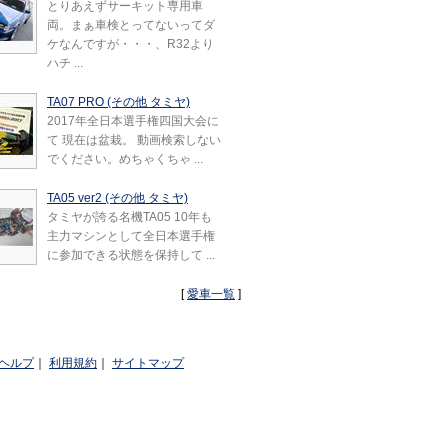
とりあえずサーキット専用車
両。まぁ車検とってないってダ
ケなんですが・・・、R32より
ハチ ...
TA07 PRO (その他 タミヤ)
2017年全日本選手権四国大会に
て 現在は盆栽。 動画検索しない
でください。めちゃくちゃ ...
TA05 ver2 (その他 タミヤ)
タミヤが誇る名機TA05 10年も
主力マシンとして全日本選手権
に参加できる状態を保持して ...
[
愛車一覧
]
ヘルプ
｜
利用規約
｜
サイトマップ