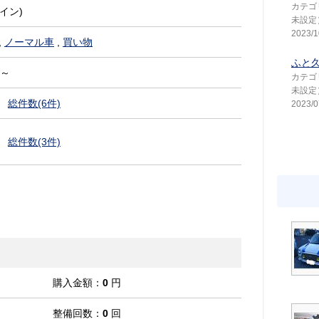
カテゴ
イン)
未設定
2023/1
,
ノーマル車
,
買い物
ふと
 ～
カテゴ
未設定
総件数(6件)
2023/0
総件数(3件)
購入金額：
0
円
整備回数：
0
回