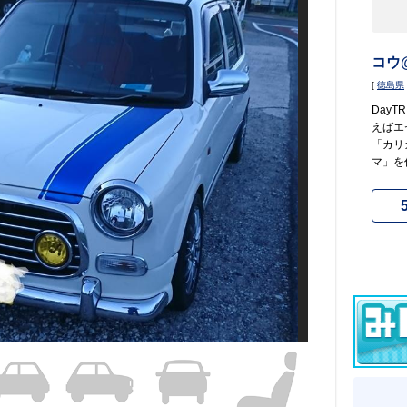
コウ@
[
徳島県
Day
えばエ
「カリ
マ」を作