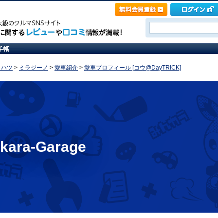
イハツ
>
ミラジーノ
>
愛車紹介
>
愛車プロフィール [コウ@DayTRICK]
kara-Garage