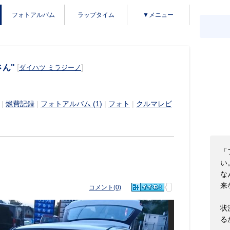
フォトアルバム
ラップタイム
▼メニュー
さん"
[
]
ダイハツ ミラジーノ
|
燃費記録
|
フォトアルバム (1)
|
フォト
|
クルマレビ
「
い
な
来
コメント(0)
状
る