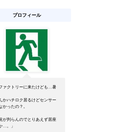
プロフィール
ファクトリーに来たけども…暑
。
んかハチロク居るけどセンサー
なかったの？。
況が判らんのでとりあえず居座
か…。」