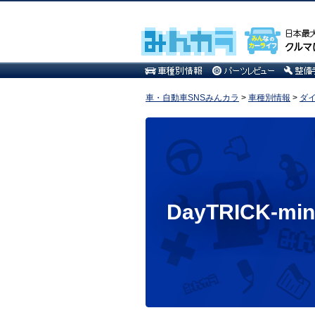
車・自動車SNSみんカラ
>
車種別情報
>
ダ
DayTRICK-min