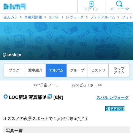
ログイン
メニュー
みんカラ
車種別情報
スバル
レヴォーグ
フォトアルバム
フォト
@kenken
ラップ
ブログ
愛車紹介
アルバム
グループ
ヒストリ
タイム
<< "日産 ノー ...
@スピっ！さ ... >>
LOC新潟 写真部🔰
[6枚]
スバル レヴォーグ
オススメの夜景スポットで１人部活動σ(^_^;)
写真一覧