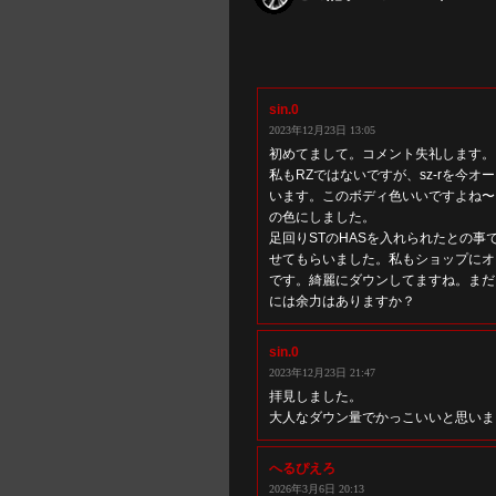
sin.0
2023年12月23日 13:05
初めてまして。コメント失礼します。
私もRZではないですが、sz-rを今オ
います。このボディ色いいですよね〜
の色にしました。
足回りSTのHASを入れられたとの事
せてもらいました。私もショップにオ
です。綺麗にダウンしてますね。まだ
には余力はありますか？
sin.0
2023年12月23日 21:47
拝見しました。
大人なダウン量でかっこいいと思いま
へるぴえろ
2026年3月6日 20:13