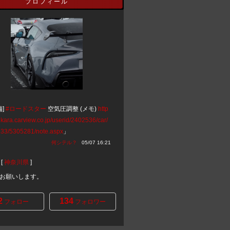
プロフィール
備]
#ロードスター
空気圧調整 (メモ)
http
nkara.carview.co.jp/userid/2402536/car/
33/5305281/note.aspx
」
何シテル？
05/07 16:21
[
神奈川県
]
お願いします。
2
134
フォロー
フォロワー