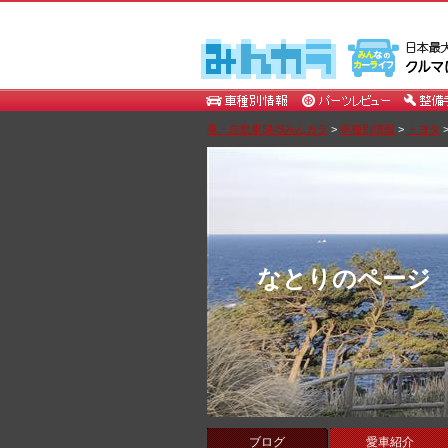
車・自動車SNSみんカラ
>
車種別情報
>
トヨタ
なとりのページ
ブログ
愛車紹介