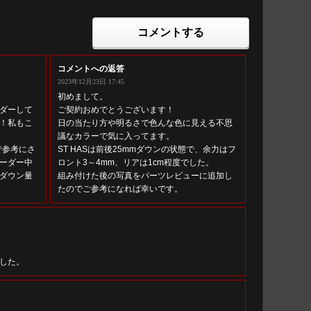
コメントする
コメントへの返答
2023年12月23日 17:45
初めまして。
ーダーして
ご契約おめでとうございます！
！私もこ
日の当たり方や明るさで色んな色に見える不思
議なカラーで気に入ってます。
で参考にさ
ST HASは前後25mmダウンの状態で、余力はフ
ーダー中
ロント3～4mm、リアは1cm程度でした。
ダウン量
組み付けた後の写真をパーツレビューに追加し
たのでご参考になれば幸いです。
した。