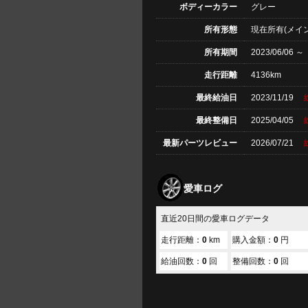
ボディーカラー
グレー
所有形態
現在所有(メイン
所有期間
2023/06/06 ～
走行距離
4136km
最終給油日
2023/11/19
最終整備日
2025/04/05
最新パーツレビュー
2026/07/21
愛車ログ
直近20日間の愛車ログデータ
走行距離：
0
km
購入金額：
0
円
給油回数：
0
回
整備回数：
0
回