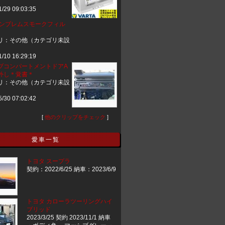
1/29 09:03:35
エンブレムスモークフィル
リ：その他（カテゴリ未設
1/10 16:29:19
ブコンパートメントドアA
取外し＊覚書＊
リ：その他（カテゴリ未設
5/30 07:02:42
[
他のクリップをチェック
]
愛車一覧
トヨタ スープラ
契約：2022/6/25 納車：2023/6/9
トヨタ カローラツーリングハイ
ブリッド
2023/3/25 契約 2023/11/1 納車