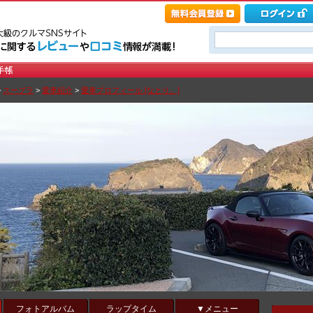
>
スープラ
>
愛車紹介
>
愛車プロフィール [なとり。]
フォトアルバム
ラップタイム
▼メニュー