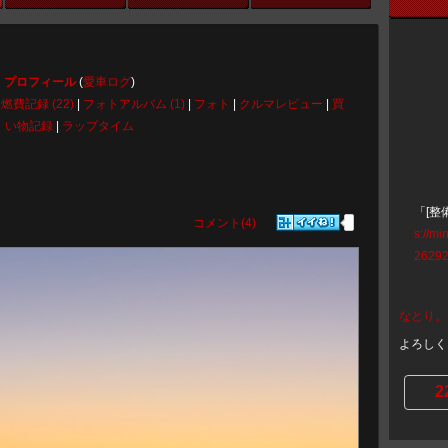
プロフィール
(
愛車ログ
)
|
燃費記録 (22)
|
フォトアルバム (1)
|
フォト
|
クルマレビュー
|
買
い物記録
|
ラップタイム
「[整
コメント(4)
s://mi
26292
なとり。
よろしく
2