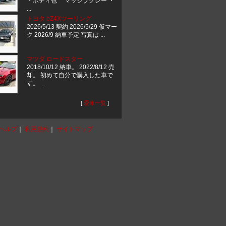
・ボディ色 マッシブグレー ・
...
トヨタ bZ4Xツーリング
2026/5/13 契約 2026/5/29 仮マー
ク 2026/9 納車予定 写真は ...
マツダ ロードスター
2018/10/12 納車。 2022/8/12 売
却。 初めて自分で購入した車で
す。 ...
[
愛車一覧
]
ヘルプ
｜
利用規約
｜
サイトマップ