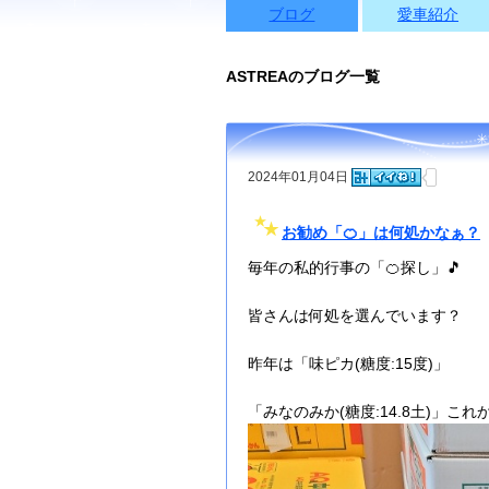
ブログ
愛車紹介
ASTREAのブログ一覧
2024年01月04日
お勧め「🍊」は何処かなぁ？
毎年の私的行事の「🍊探し」🎵
皆さんは何処を選んでいます？
昨年は「味ピカ(糖度:15度)」
「みなのみか(糖度:14.8土)」これ