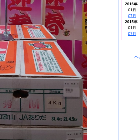
2016年
01月
07月
2015年
01月
07月
ヘ