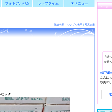
フォトアルバム
ラップタイム
▼メニュー
詳細表示
｜
シンプル表示
｜
写真表示
「紐
ません
ASTREA
こんにち
や美味し
4
かなぁ🎵