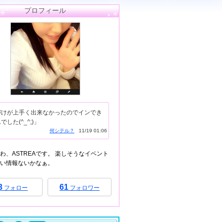
プロフィール
づけが上手く出来なかったのでインでき
でした(^_^;)」
何シテル？
11/19 01:06
わ、ASTREAです。 楽しそうなイベント
い情報ないかなぁ。
3
61
フォロー
フォロワー