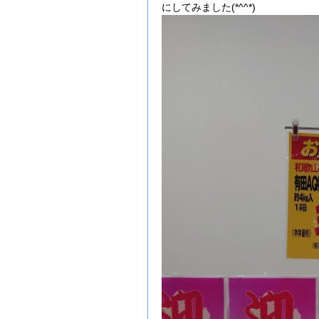
にしてみました(*^^*)