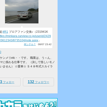
備]
#R1
ブロアファン交換♪（231941K
ttps://minkara.carview.co.jp/userid/2429
r/3612343/8735104/note.aspx
」
何シテル？
08/07 23:42
0
ケンメリetc・・です。 職業は、う～ん、
マに係わる仕事です。 （決して怪しいモノ
いません） ☆愛車☆ Ｓ４８年式スカイラ
3
132
フォロー
フォロワー