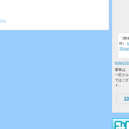
せん
「[整
時）
h
35/ca
kotaro11
愛車は、
一応クル
ではござ
イ...
10