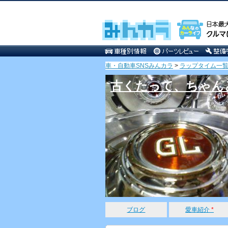
車・自動車SNSみんカラ
>
ラップタイム一覧 [k
古くたって、ちゃん
ブログ
愛車紹介
*