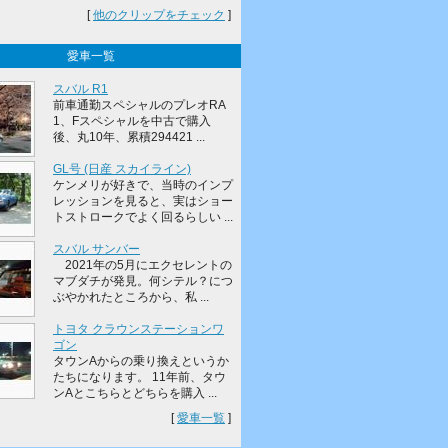
[
他のクリップをチェック
]
愛車一覧
スバル R1
前車通勤スペシャルのプレオRA
1、Fスペシャルを中古で購入
後、丸10年、累積294421 ...
GL号 (日産 スカイライン)
ケンメリが好きで、当時のインプ
レッションを見ると、実はショー
トストロークでよく回るらしい ...
スバル サンバー
2021年の5月にエクセレントの
マブダチが発見。何シテル？につ
ぶやかれたところから、私 ...
トヨタ クラウンステーションワ
ゴン
タウンAからの乗り換えというか
たちになります。 11年前、タウ
ンAとこちらとどちらを購入 ...
[
愛車一覧
]