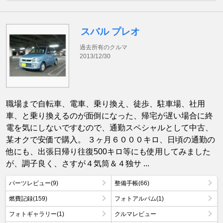
スバル プレオ
過去所有のクルマ
2013/12/30
職場まで自転車、電車、乗り換え、徒歩、駐車場、社用
車、と乗り換えるのが面倒になった、帰宅が遅い場合に終
電を気にしないですむので、通勤スペシャルとして中古、
某オクで安価で購入。 ３ヶ月６０００キロ、日頃の通勤の
他にも、出張日帰り往復500キロ等にも使用してみました
が、調子良く、さすが４気筒＆４独サ ...
パーツレビュー(9)
整備手帳(66)
燃費記録(159)
フォトアルバム(1)
フォトギャラリー(1)
クルマレビュー