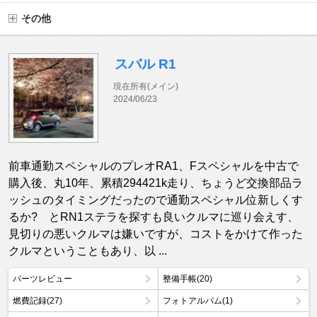
その他
スバル R1
現在所有(メイン)
2024/06/23
前車通勤スペシャルのプレオRA1、Fスペシャルを中古で
購入後、丸10年、累積294421k走り、ちょうど交換部品ラ
ッシュのタイミングだったので通勤スペシャル位新しくす
るか? とRN1ステラを探すも良いクルマに巡り会えす、
見切りの悪いクルマは嫌いですが、コストをかけて作った
クルマということもあり、以 ...
パーツレビュー
整備手帳(20)
燃費記録(27)
フォトアルバム(1)