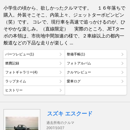
小学生の頃から、欲しかったクルマです。 １６年落ちで
購入。外装そこそこ、内装上々、ジェットターボビンビン
（笑）です。 コレで、現行車を高速で追っかけるのが、ひ
そやかな楽しみ。（直線限定） 実際のところ、JETター
ボの本領は、市街地中間加速の様で、２車線以上の都内一
般道などの下品な走りが楽しく ...
パーツレビュー(1)
整備手帳(1)
燃費記録
フォトアルバム
フォトギャラリー(4)
クルマレビュー
ラップタイム
愛車ログ
ヒストリー
スズキ エスクード
過去所有のクルマ
2007/10/27