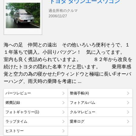
トヨタ タウンエースワゴン
過去所有のクルマ
2006/11/27
海への足 仲間との遠出 その他いろいろ便利そうで、１
１年落ちで購入。小回りバツグン！ 気に入ってます。
室内も良く煮詰められていますよ。 ８２年から改良を
続けたトヨタの隠れた名車？だと思います。 乗用車感
覚と空力の為の寝かせたFウィンドウと極端に長いFオーバ
ーハング、雨天時の乗降を考慮に ...
パーツレビュー
整備手帳(4)
燃費記録
フォトアルバム
フォトギャラリー(1)
クルマレビュー
ラップタイム
愛車ログ
ヒストリー