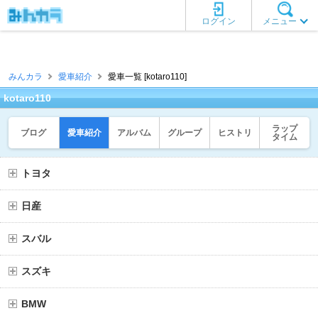
ログイン
メニュー
みんカラ
愛車紹介
愛車一覧 [kotaro110]
kotaro110
ラップ
ブログ
愛車紹介
アルバム
グループ
ヒストリ
タイム
トヨタ
日産
スバル
スズキ
BMW