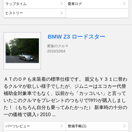
ラップタイム
愛車ログ
ヒストリー
BMW Z3 ロードスター
家族のクルマ
2010/10/04
ＡＴのＯＰも未装着の標準仕様です。 親父もＹ３１に替わ
るクルマが欲しい様子でしたが、ジムニーはエコカー代替
補助金対象車でもなく、以前から「カッコいい」と言って
いたこのクルマをプレゼントのつもりでﾜﾀｸｼが購入しまし
た！（もちろん自分も乗ってみたかった） 新車時の十分の
一の価格で購入♪ 2010 ...
パーツレビュー
整備手帳(1)