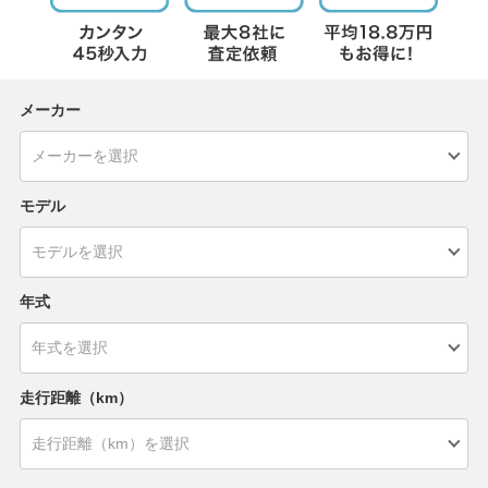
メーカー
モデル
年式
走行距離（km）