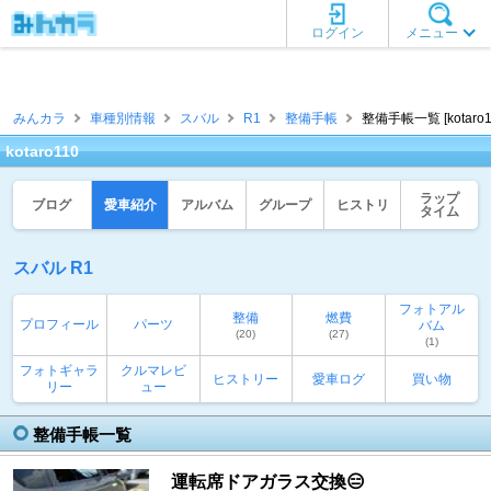
ログイン
メニュー
みんカラ
車種別情報
スバル
R1
整備手帳
整備手帳一覧 [kotaro1
kotaro110
ラップ
ブログ
愛車紹介
アルバム
グループ
ヒストリ
タイム
スバル R1
フォトアル
整備
燃費
プロフィール
パーツ
バム
(20)
(27)
(1)
フォトギャラ
クルマレビ
ヒストリー
愛車ログ
買い物
リー
ュー
整備手帳一覧
運転席ドアガラス交換😑