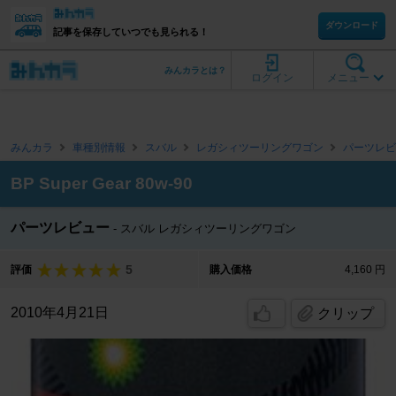
ダウンロード
記事を保存していつでも見られる！
みんカラとは？
ログイン
メニュー
みんカラ
車種別情報
スバル
レガシィツーリングワゴン
パーツレビ
BP Super Gear 80w-90
パーツレビュー
スバル レガシィツーリングワゴン
5
評価
購入価格
4,160 円
2010年4月21日
クリップ