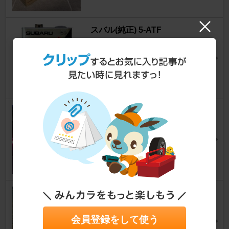
スバル(純正) 5-ATF
レガシィツーリングワゴン
dorachansさん
12
1
スバル(純正) リアガーニッシュ
レガシィツーリングワゴン
ヤマむーさん
8
KYO-EI / 協永産業 ワイドトレ
ッドスペーサー ハブユニットシ
ステム 5020W3-56
会員登録をして使う