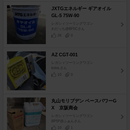
JXTGエネルギー ギアオイル
GL-5 75W-90
レガシィツーリングワゴン
わだっち@BF5Cさん
26
0
AZ CGT-001
レガシィツーリングワゴン
koba.さん
10
0
丸山モリブデン ベースパワーG
X 京阪商会
レガシィツーリングワゴン
BP5F@ふぁんさん
10
1