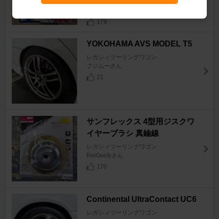
レガシィツーリングワゴン
ReiGoofyさん
179
YOKOHAMA AVS MODEL T5
レガシィツーリングワゴン
フジムーさん
21
サンフレックス 4型用ジスクワ
イヤーブラシ 真鍮線
レガシィツーリングワゴン
ReiGoofyさん
170
Continental UltraContact UC6
レガシィツーリングワゴン