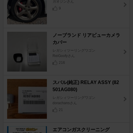
ガオジンさん
9
ノーブランド リアビューカメラ
カバー
レガシィツーリングワゴン
ReiGoofyさん
216
スバル(純正) RELAY ASSY (82
501AG080)
レガシィツーリングワゴン
dorachansさん
21
エアコンガスクリーニング