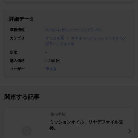
詳細データ
車種情報
スバル レガシィツーリングワゴン
カテゴリ
ケミカル系
ギアオイル／ミッションオイル／
ATF／デフオイル
定価
-
購入価格
4,160 円
ユーザー
ライタ
関連する記事
[整備手帳]
ミッションオイル、リヤデフオイル交
換。