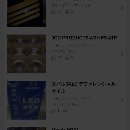
始まりはBCレガシィさん
26
0
JCD PRODUCTS ASH FS ATF
レガシィツーリングワゴン
tSのりだーさん
23
0
スバル(純正) デファレンシャル
オイル
レガシィツーリングワゴン
BR たかたかさん
1
1