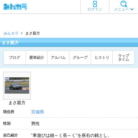
ログイン
メニュー
みんカラ
まさ親方
まさ親方
ラップ
ブログ
愛車紹介
アルバム
グループ
ヒストリ
タイム
まさ親方
宮城県
現住所
男性
性別
”車遊びは細～く長～く”を座右の銘とし、
自己紹介