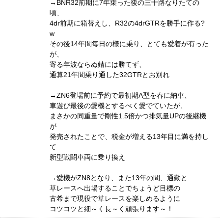
→BNR32前期に7年乗った後の三十路なりたての
頃、
4dr前期に箱替えし、R32の4drGTRを勝手に作る?
w
その後14年間毎日の様に乗り、とても愛着が有った
が、
寄る年波ならぬ錆には勝てず、
通算21年間乗り通した32GTRとお別れ
→ZN6登場前に予約で最初期A型を春に納車、
車遊び最後の愛機とするべく愛でていたが、
まさかの同重量で剛性1.5倍かつ排気量UPの後継機
が
発売されたことで、税金が増える13年目に満を持し
て
新型戦闘車両に乗り換え
→愛機がZN8となり、また13年の間、通勤と
草レースへ出場することでちょうど目標の
古希まで現役で草レースを楽しめるように
コツコツと細～く長～く頑張ります～！