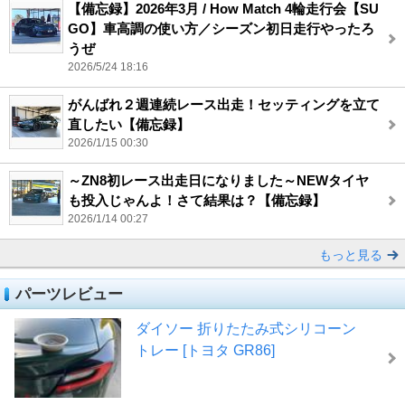
【備忘録】2026年3月 / How Match 4輪走行会【SU
GO】車高調の使い方／シーズン初日走行やったろ
うぜ
2026/5/24 18:16
がんばれ２週連続レース出走！セッティングを立て
直したい【備忘録】
2026/1/15 00:30
～ZN8初レース出走日になりました～NEWタイヤ
も投入じゃんよ！さて結果は？【備忘録】
2026/1/14 00:27
もっと見る
パーツレビュー
ダイソー 折りたたみ式シリコーン
トレー [トヨタ GR86]