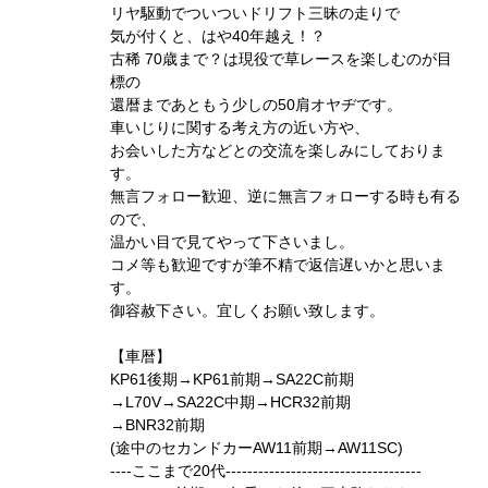
リヤ駆動でついついドリフト三昧の走りで
気が付くと、はや40年越え！？
古稀 70歳まで？は現役で草レースを楽しむのが目
標の
還暦まであともう少しの50肩オヤヂです。
車いじりに関する考え方の近い方や、
お会いした方などとの交流を楽しみにしておりま
す。
無言フォロー歓迎、逆に無言フォローする時も有る
ので、
温かい目で見てやって下さいまし。
コメ等も歓迎ですが筆不精で返信遅いかと思いま
す。
御容赦下さい。宜しくお願い致します。
【車暦】
KP61後期→KP61前期→SA22C前期
→L70V→SA22C中期→HCR32前期
→BNR32前期
(途中のセカンドカーAW11前期→AW11SC)
----ここまで20代------------------------------------